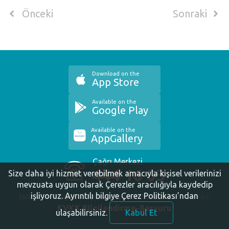
Önceki
Sonraki
Download on the
App Store
Available on the
Google Play
Available on the
AppGallery
Çağrı Merkezi
444 16 03
Size daha iyi hizmet verebilmek amacıyla kişisel verilerinizi
mevzuata uygun olarak Çerezler aracılığıyla kaydedip
işliyoruz.
Ayrıntılı bilgiye Çerez Politikası’ndan
Nilüfer Belediyesi. Copyright ©2020 Tüm Hakları Saklıdır.
KVKK Bilgilendirme-Başvuru
ulaşabilirsiniz.
Kabul Et