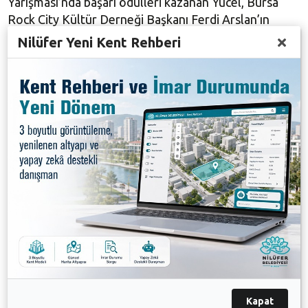
Yarışması’nda başarı ödülleri kazanan Yücel, Bursa
Rock City Kültür Derneği Başkanı Ferdi Arslan’ın
edebiyat, senaryo ve müziğe ilişkin sorularını
Nilüfer Yeni Kent Rehberi
yanıtladı.
Okurların yoğun ilgi gösterdiği etkinlikte Yücel, edebi
hayatının dönüm noktalarını samimiyetle katılımcılarla
paylaştı.
Galeri
Kapat