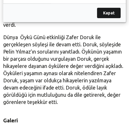
Bildirinin okunmasının ardından BUYAZ Öykü Onur
Ödülü’nün takdimine geçildi. Ödüle layık görülen
Kapat
Zafer Doruk’a ödülünü Remzi Çınar ve Bülent Elitok
verdi.
Dünya Öykü Günü etkinliği Zafer Doruk ile
gerçekleşen söyleşi ile devam etti. Doruk, söyleşide
Pelin Yılmaz’ın sorularını yanıtladı. Öykünün yaşamın
bir parçası olduğunu vurgulayan Doruk, gerçek
hikayelere dayanan öykülere değer verdiğini açıkladı.
Öyküleri yaşamın aynası olarak nitelendiren Zafer
Doruk, yaşam var oldukça hikayelerin yazılmaya
devam edeceğini ifade etti. Doruk, ödüle layık
görüldüğü için mutluluğunu da dile getirerek, değer
görenlere teşekkür etti.
Galeri