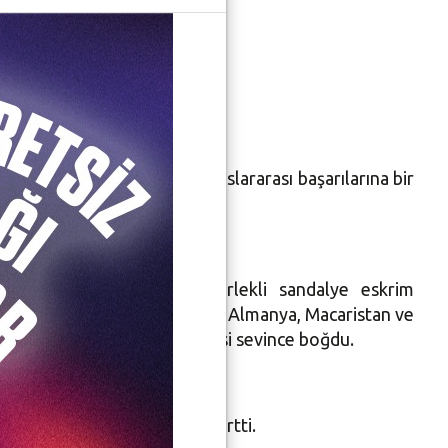
n dünya
 Sporcusu Hakan Akkaya uluslararası başarılarına bir
üyük gurur yaşattı. Tekerlekli sandalye eskrim
da, Rusya, Fransa, Ingiltere, Almanya, Macaristan ve
 dünya birincisi olarak herkesi sevince boğdu.
derece yapmak olduğunu belirtti.