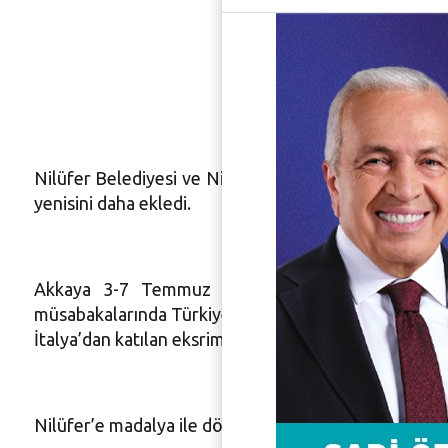
Engelli 
birinciliğ
Nilüfer Belediyesi ve Nilüfer Belediyespor Kulübü t
yenisini daha ekledi.
Akkaya 3-7 Temmuz tarihleri arasında Hollanda
müsabakalarında Türkiye’yi temsil eden tek sporcu o
İtalya’dan katılan eksrimcilerle mücadele etti. Akkay
Nilüfer’e madalya ile dönen Akkaya’nın antrenörü Ka