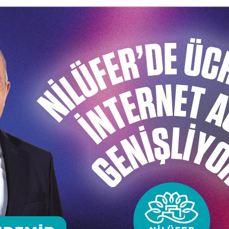
eskrimci Hakan Akkaya’da
i
arafından oluşturulan Tekerlekli Sandalye Eskrim Takımı
’da düzenlenen U23 Dünya Oyunları’nda Nilüfer’e b
lan Nilüfer Belediyespor eskrimcisi Hakan Akkaya, Hollan
a zorlu müsabakaların ardından ‘Erkekler Flöre’ branşında
der Yıldırım, hedeflerinin 2020 Tokyo Olimpiyatları’nda 