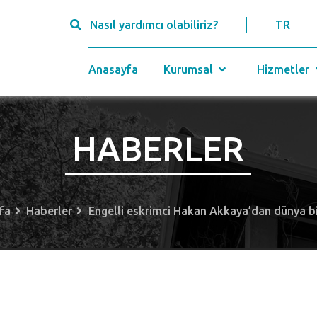
Nasıl yardımcı olabiliriz?
TR
Anasayfa
Kurumsal
Hizmetler
HABERLER
fa
Haberler
Engelli eskrimci Hakan Akkaya’dan dünya bir