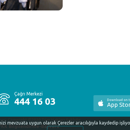
Çağrı Merkezi
444 16 03
Download on 
App Sto
yesi. Copyright ©2020 Tüm Hakları Saklıdır.
inizi mevzuata uygun olarak Çerezler aracılığıyla kaydedip işliy
KK Bilgilendirme-Başvuru