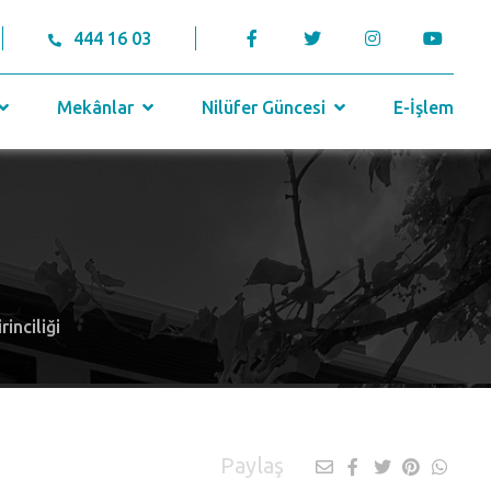
444 16 03
Mekânlar
Nilüfer Güncesi
E-İşlem
inciliği
Paylaş