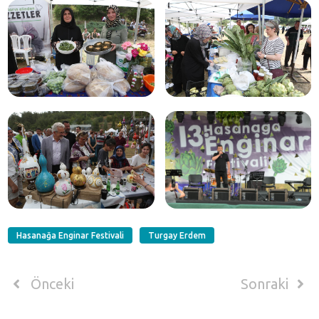
Hasanağa Enginar Festivali
Turgay Erdem
Önceki
Sonraki