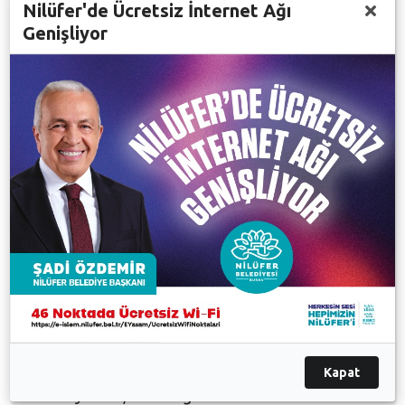
Nilüfer'de Ücretsiz İnternet Ağı
dolduran vatandaşların da ilgiyle izlediği yemek
Genişliyor
yarışmasında, Bursalı ünlü şef Barış Bülent,
Gastronomi Kültür ve Seyahat Derneği Başkanı ve
Hürriyet Bursa Gazetesi Gastronomi Yazarı Ramazan
Başan, Sheraton Bursa Executive Chef Nihat Engin
Gül, eğitmen şef Özüm Arat, Nilüfer Belediye Başkan
Yardımcıları Zafer Yıldız ile Osman Ayradilli ve Nilüfer
Belediye Meclisi Üyesi Dilber Dereli jüri üyeliği yaptı.
Tatlı, börek ve birçok yemek çeşidinin yarıştığı
yarışmada jüri üyeleri, en iyi yemekleri seçerken hayli
zorlandı. Jürinin değerlendirmesi sonunda Figen
Göksan enginar tatlısı ile birinci seçilirken, Ayşe
Çandar tatlı çanağında kadayıf lezzetiyle ikinci, Pınar
Kaynar da enginar beğendi yemeğiyle üçüncü olmaya
hak kazandı. Nilüfer Belediye Başkanı Turgay Erdem,
Nilüfer Belediye Başkan Yardımcıları Zafer Yıldız ile
Kapat
Osman Ayradilli, Hasanağa Mahallesi Muhtarı Halil