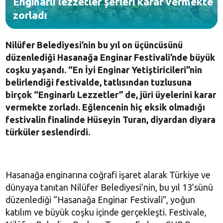
Enginarlı lezzetler şefleri karar vermekte
zorladı
Nilüfer Belediyesi’nin bu yıl on üçüncüsünü
düzenlediği Hasanağa Enginar Festivali’nde büyük
coşku yaşandı. “En İyi Enginar Yetiştiricileri”nin
belirlendiği festivalde, tatlısından tuzlusuna
birçok “Enginarlı Lezzetler” de, jüri üyelerini karar
vermekte zorladı. Eğlencenin hiç eksik olmadığı
festivalin finalinde Hüseyin Turan, diyardan diyara
türküler seslendirdi.
Hasanağa enginarına coğrafi işaret alarak Türkiye ve
dünyaya tanıtan Nilüfer Belediyesi’nin, bu yıl 13’sünü
düzenlediği “Hasanağa Enginar Festivali”, yoğun
katılım ve büyük coşku içinde gerçekleşti. Festivale,