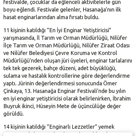
festivalde, çocuklar da eğlenceli aktivitelerle gün
boyu eğlendi. Festivale gelenler, Hasanağa’nın ilk
hasat enginarlarından alma fırsatı buldu.
11 kişinin katıldığı “En İyi Enginar Yetiştiricisi”
yarışmasında, İl Tarım ve Orman Müdürlüğü, Nilüfer
İlçe Tarım ve Orman Müdürlüğü, Nilüfer Ziraat Odası
ve Nilüfer Belediyesi Çevre Koruma ve Kontrol
Müdürlüğü’nden oluşan jüri üyeleri, enginar tarlalarını
tek tek gezerek, bahçe düzeni, adet büyüklüğü,
sulama ve hastalık kontrollerine göre değerlendirme
yaptı. Jürinin değerlendirmesi sonucunda Ömer
Çinkaya, 13. Hasanağa Enginar Festivali’nde bu yılın
en iyi enginar yetiştiricisi olarak belirlenirken, İbrahim
Buyruk ikinci, Hüseyin Mete de üçüncülüğe değer
görüldü.
14 kişinin katıldığı “Enginarlı Lezzetler” yemek
yarışması da heyecanlı anlara sahne oldu. Alanı