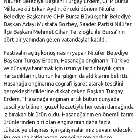
Nilüfer Belediye Başkanı Turgay Erdem, CHP Bursa
Milletvekili Erkan Aydın, önceki dönem Nilüfer
Belediye Başkanı ve CHP Bursa Büyükşehir Belediye
Başkan Adayı Mustafa Bozbey, Saadet Partisi Nilüfer
İlçe Başkanı Mehmet Cihan Terzioğlu ile Bursa’nın
dört bir yanından gelen vatandaşlar katıldı.
Festivalin açılış konuşmasını yapan Nilüfer Belediye
Başkanı Turgay Erdem, Hasanağa enginarını Türkiye
ve dünyaya tanıtmak için uzun yıllardır büyük çaba
harcadıklarını, bunun karşılığını da aldıklarını belirtti.
Hasanağa enginarına coğrafi işaret alarak tescilini
gerçekleştirdiklerine dikkat çeken Başkan Turgay
Erdem, “Hasanağa enginarı artık bütün dünyada
tesciliyle bilinen, güzel lezzetiyle herkesin damağında
iz bırakan bir ürün oldu. Hasanağa’nın en önemli tarım
ürünlerinden biri olan enginarının daha fazla
tüketiciye ulaşması için çalışmalarımız devam edecek.
Bu konuda katkı veren, emeği geçen herkese