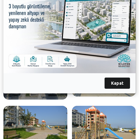
çocuklar bolca eğleniyor. Kente 275 adet park
kazandıran Nilüfer Belediyesi, daha önce yapılan
parkları da ihtiyaçlara göre revize gederek halkın
kullanımına sunuyor.
Galeri
Kapat