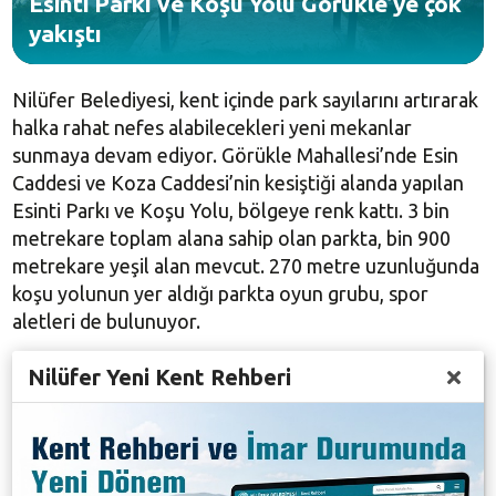
Esinti Parkı ve Koşu Yolu Görükle’ye çok
yakıştı
Nilüfer Belediyesi, kent içinde park sayılarını artırarak
halka rahat nefes alabilecekleri yeni mekanlar
sunmaya devam ediyor. Görükle Mahallesi’nde Esin
Caddesi ve Koza Caddesi’nin kesiştiği alanda yapılan
Esinti Parkı ve Koşu Yolu, bölgeye renk kattı. 3 bin
metrekare toplam alana sahip olan parkta, bin
900
metrekare
yeşil alan mevcut.
270 metre
uzunluğunda
koşu yolunun yer aldığı parkta oyun grubu, spor
aletleri de bulunuyor.
Nilüfer Yeni Kent Rehberi
Bölge sakinleri Nilüfer Belediyesi’nin kente
kazandırdığı parkta dinlenerek ya da koşu yolunu
kullanarak iyi vakit geçirirken, oyun alanlarında da