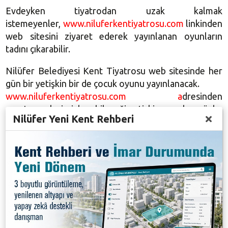
Evdeyken tiyatrodan uzak kalmak
istemeyenler,
www.niluferkentiyatrosu.com
linkinden
web sitesini ziyaret ederek yayınlanan oyunların
tadını çıkarabilir.
Nilüfer Belediyesi Kent Tiyatrosu web sitesinde her
gün bir yetişkin bir de çocuk oyunu yayınlanacak.
www.niluferkentiyatrosu.com
a
dresinden
sanatseverlerin izleyebileceği yetişkin oyunları şöyle:
Nilüfer Yeni Kent Rehberi
Kanlı Düğün, Romeo&Juliet, İki Efendinin Uşağı,
III.Reich’in Korku ve Sefaleti, Cambazın Cenazesi,
Titatnik Orkestrası ve Şark Dişçisi.
Ayrıca çocuklar da yine aynı adresten, Bahçe, Grimm
Kardeşler, Yeni Dünya Bir Uzay Macerası ve Nota
Çalan Rüzgar isimli oyunlardan her birini farklı
günlerde izleyebilecek.