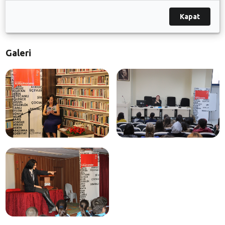
koşullarını
http://golyazievi.nilufer.bel.tr
adresinden
Kapat
öğrenebilir.
Galeri