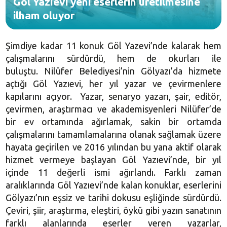
Göl Yazıevi yeni eserlerin üretilmesine
ilham oluyor
Şimdiye kadar 11 konuk Göl Yazevi’nde kalarak hem
çalışmalarını sürdürdü, hem de okurları ile
buluştu. Nilüfer Belediyesi’nin Gölyazı’da hizmete
açtığı Göl Yazıevi, her yıl yazar ve çevirmenlere
kapılarını açıyor. Yazar, senaryo yazarı, şair, editör,
çevirmen, araştırmacı ve akademisyenleri Nilüfer’de
bir ev ortamında ağırlamak, sakin bir ortamda
çalışmalarını tamamlamalarına olanak sağlamak üzere
hayata geçirilen ve 2016 yılından bu yana aktif olarak
hizmet vermeye başlayan Göl Yazıevi’nde, bir yıl
içinde 11 değerli ismi ağırlandı. Farklı zaman
aralıklarında Göl Yazıevi’nde kalan konuklar, eserlerini
Gölyazı’nın eşsiz ve tarihi dokusu eşliğinde sürdürdü.
Çeviri, şiir, araştırma, eleştiri, öykü gibi yazın sanatının
farklı alanlarında eserler veren yazarlar,