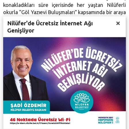
konakladıkları süre içerisinde her yaştan Nilüferli
okurla “Göl Yazıevi Buluşmaları” kapsamında bir araya
geldi ve onlarla deneyimlerini paylaşma olanağı da
Nilüfer'de Ücretsiz İnternet Ağı
buldu.
Genişliyor
Göl Yazıevi’nde kalarak çalışmalarını sürdürmek
isteyen yazar, senaryo yazarı, şair, editör, çevirmen,
araştırmacı ve akademisyenler 30 Eylül 2017 tarihine
kadar
http://golyazievi.nilufer.bel.tr/basvuru
adresinden başvuruda bulunabiliyor. Göl Yazıevi Seçici
Kurulu’nun değerlendirmesinin ardından, her yıl ekim
ayının ilk haftası konaklama takvimi belirleniyor ve
konaklamaya hak kazanan isimler bilgilendiriliyor.
Göl Yazıevi’nden yararlanmak isteyenler başvuru