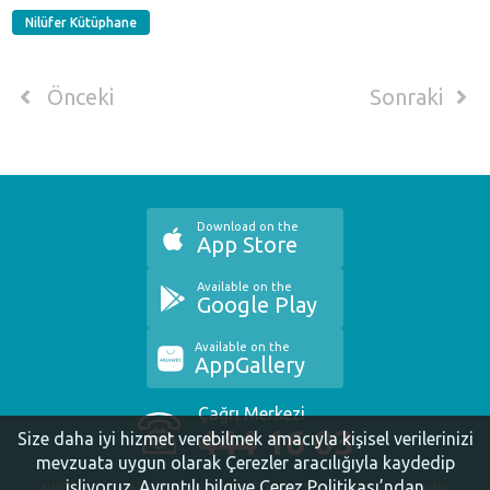
Nilüfer Kütüphane
Önceki
Sonraki
Download on the
App Store
Available on the
Google Play
Available on the
AppGallery
Çağrı Merkezi
444 16 03
Size daha iyi hizmet verebilmek amacıyla kişisel verilerinizi
mevzuata uygun olarak Çerezler aracılığıyla kaydedip
işliyoruz.
Ayrıntılı bilgiye Çerez Politikası’ndan
Nilüfer Belediyesi. Copyright ©2020 Tüm Hakları Saklıdır.