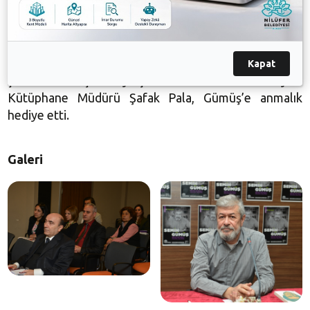
gölgede kalan konuları bazı eserlerinde etkili şekilde
ele almıştır. O, yaşadığı hayata hep farklı bakmış ve
önde olmuştur. Genç yaşta hayatını kaybeden Soysal,
uzun yıllar yaşasaydı, kim bilir daha neler yazardı”
Kapat
şeklinde konuştu. Söyleşi sonunda Nilüfer Belediyesi
Kütüphane Müdürü
Şafak Pala
, Gümüş’e anmalık
hediye etti.
Galeri