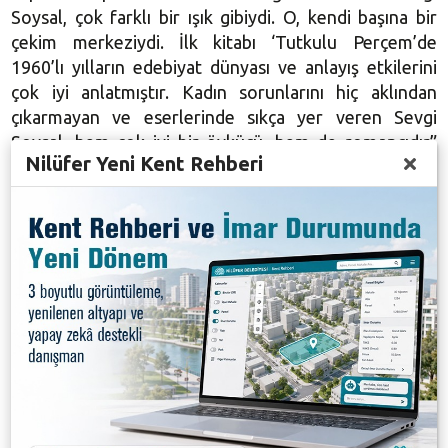
Soysal, çok farklı bir ışık gibiydi. O, kendi başına bir
çekim merkeziydi. İlk kitabı ‘Tutkulu Perçem’de
1960’lı yılların edebiyat dünyası ve anlayış etkilerini
çok iyi anlatmıştır. Kadın sorunlarını hiç aklından
çıkarmayan ve eserlerinde sıkça yer veren Sevgi
Soysal, hem çok iyi bir öykücü, hem de romancıdır”
Nilüfer Yeni Kent Rehberi
dedi.
“SEVGİ SOSYAL GÖLGEDE KALAN KONULARA
ELE ALDI”
Türk edebiyatında bazı konulara az yer verildiğinin
altını çizen Gümüş, “Bizim edebiyatımız toplumsal
sorunlara bağlı kaldığı için çocuk, aşk, cinsellik gibi
konular çok fazla ele alınmamış. Sevgi Soysal,