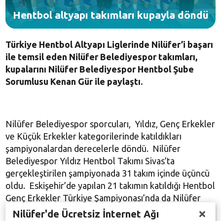
Hentbol altyapı takımları kupayla döndü
Türkiye Hentbol Altyapı Liglerinde Nilüfer’i başarı
ile temsil eden Nilüfer Belediyespor takımları,
kupalarını Nilüfer Belediyespor Hentbol Şube
Sorumlusu Kenan Gür ile paylaştı.
Nilüfer Belediyespor sporcuları, Yıldız, Genç Erkekler
ve Küçük Erkekler kategorilerinde katıldıkları
şampiyonalardan derecelerle döndü. Nilüfer
Belediyespor Yıldız Hentbol Takımı Sivas’ta
gerçekleştirilen şampiyonada 31 takım içinde üçüncü
oldu. Eskişehir’de yapılan 21 takımın katıldığı Hentbol
Genç Erkekler Türkiye Şampiyonası’nda da Nilüfer
Belediyespor 4.’lük ödülü aldı. Nilüfer Belediyespor
Nilüfer'de Ücretsiz İnternet Ağı