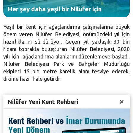
Her şey daha yeşil bir Nilüfer için
Yeşil bir kent için ağaçlandırma çalışmalarına büyük
önem veren Nilüfer Belediyesi, önümüzdeki yıl için
hazırlıklarını sürdürüyor. Geçen yıl yaklaşık 30 bin
fidanı toprakla buluşturan Nilüfer Belediyesi, 2020
yılı için ağaçlandırma alanlarını düzenlemeye başladı.
Nilüfer Belediyesi Park ve Bahçeler Müdürlüğü
ekipleri 15 bin metre karelik alanı tesviye ederek,
dikime hazır hale getirdi.
Nilüfer Yeni Kent Rehberi
Bursa’nın yeşiline katkı sağlamak istediklerini ifade
eden Nilüfer Belediye Başkanı Turgay Erdem, kentin
dört bir yanına her yıl on binlerce fidan dağıttıklarını
belirtti. Turgay Erdem, 300’ü aşkın park ve on