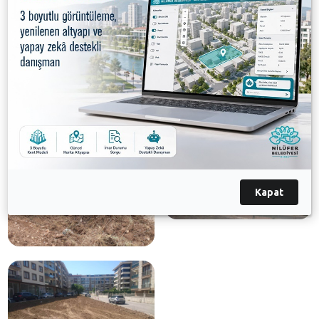
binlerce fidanın her yıl toprakla buluşmasıyla daha
yeşil Nilüfer için hedeflerine hızla ilerlediklerini ifade
etti.
Galeri
Kapat