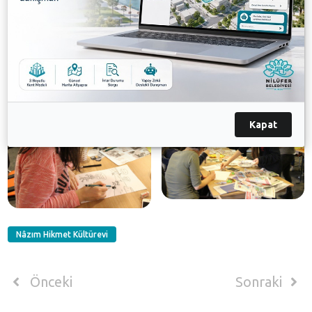
süresi boyunca izleyiciye sunulacak. Nâzım Hikmet
Kültürevi'nde yer alan İflah Olmaz Sergisi 20 Mart
2016 tarihine kadar açık kalacak.
Galeri
Kapat
Nâzım Hikmet Kültürevi
Önceki
Sonraki