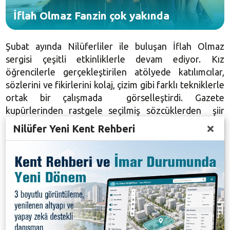
İflah Olmaz Fanzin çok yakında
Şubat ayında Nilüferliler ile buluşan İflah Olmaz
sergisi çeşitli etkinliklerle devam ediyor. Kız
öğrencilerle gerçekleştirilen atölyede katılımcılar,
sözlerini ve fikirlerini kolaj, çizim gibi farklı tekniklerle
ortak bir çalışmada görselleştirdi. Gazete
kupürlerinden rastgele seçilmiş sözcüklerden şiir
oluşturma, tarihçe yaratma, kendi deneyimlerini
Nilüfer Yeni Kent Rehberi
çizgiye aktarma, fotoroman kurgulama gibi farklı
bölümlerden oluşan atölye, gençlerin yaratıcılıklarını
açığa çıkartma ve kolektif iş üretme adına eğlenceli
bir çalışma oldu.
A4 olarak hazırlanan sayfalar dergiye dönüşerek sergi