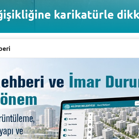
ğişikliğine karikatürle dikk
beri
dolu Karikatürcüler Derneği iş birliği ile düzenlenen kar
anlar Soğutma Karikatür Yarışması’na, 31 ülkeden toplam
arı Halit Kurtulmuş, Kürşat Zaman, Mehmet Kahraman ile
lan ile Arge ve Mühendislik Müdürü Mesut Aksoy’dan oluşa
kle ödüllendirilirken, ikinci Murat Sarı, üçüncü ise Musa 
Wolosyzynise da mansiyon almaya hak kazanan sanatçılar
lü İran’dan Darusi Mehrdelan’ın olurken, AKAD Özel Öd