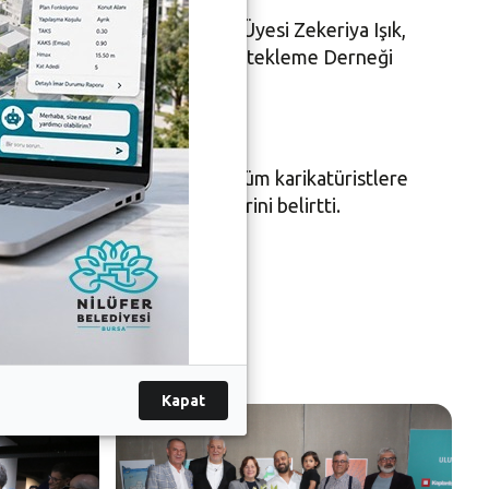
na Nilüfer Belediyesi Meclis Üyesi Zekeriya Işık,
t Aykanat, Çağdaş Yaşamı Destekleme Derneği
n dört bir yanından katılan tüm karikatüristlere
ına dikkat çekmek istediklerini belirtti.
Kapat