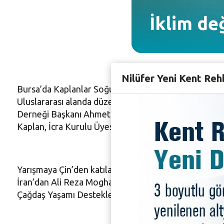
İklim de
Nilüfer Yeni Kent Reh
Bursa’da Kaplanlar Soğutma, Nilüfer Belediyesi ve Ana
Uluslararası alanda düzenlenen 1. Uluslararası Kapl
Derneği Başkanı Ahmet Aykanat, Karikatür sanatçıl
Kaplan, İcra Kurulu Üyesi ve Üretim Müdürü Nazlı Kap
Yarışmaya Çin’den katılan Ba Biling’in eseri birincili
İran’dan Ali Reza Moghaddam ve Almanya’dan Tomasz 
Çağdaş Yaşamı Destekleme Derneği (ÇYDD) Özel Ödü