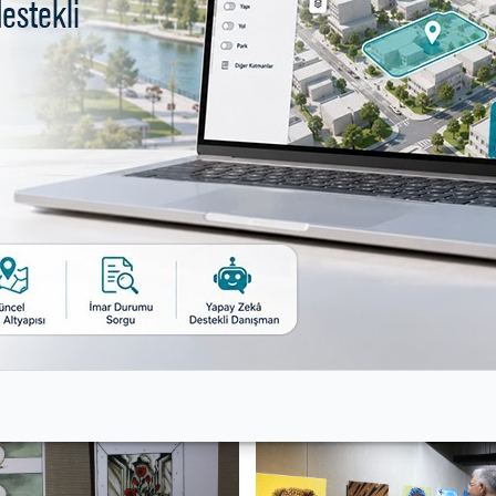
türevi Yeraltı Galerisi’nde sergi açıldı. Serginin açılışı
l Kaplan, Anadolu Karikatürcüler Derneği Başkanı Ahme
 Belediye Başkanı Mustafa Bozbey adına yarışmaya dünyanı
anı Ertuğrul Kaplan da yarışmayla birlikte çevre sorunlar
iran tarihleri arasında ziyaret edilebilecek.