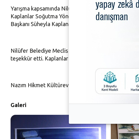
Yarışma kapsamında Nilüfer Belediyesi Nazım Hikmet Kül
Kaplanlar Soğutma Yönetim Kurulu Başkanı Ertuğru
Başkanı Süheyla Kaplan ve çok sayıda davetli katıldı.
Nilüfer Belediye Meclis Üyesi Zekeriya Işık, Nilüfer
teşekkür etti. Kaplanlar Soğutma Yönetim Kurulu Başk
Nazım Hikmet Kültürevi’ndeki sergi 15 Mayıs – 15 Haz
Galeri