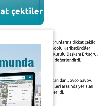
at çektiler
ikatür yarışmasında çevre sorunlarına dikkat çekildi.
da bin 400 eser başvurdu. Anadolu Karikatürcüler
 Kaplanlar Soğutma Yönetim Kurulu Başkanı Ertuğrul
n jüri başvuruları titizlikle değerlendirdi.
Gümüş oldu. Yarışmada, Bulgaristan’dan Jovco Savov,
 oldu. Ayrıca yarışma ödülleri arasında yer alan
ülü de Muammer Kotbaş’a verildi.