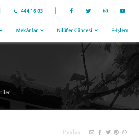
444 16 03
Mekânlar
Nilüfer Güncesi
E-İşlem
tiler
Paylaş