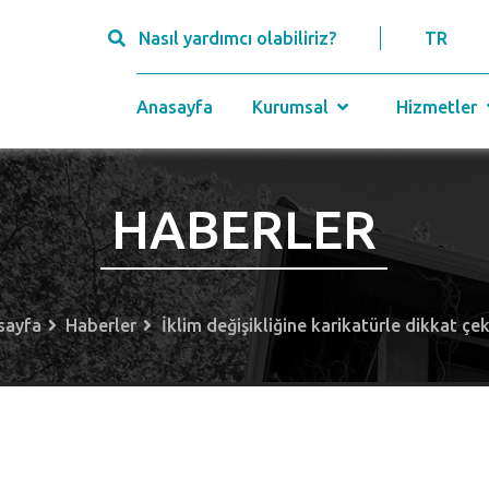
Nasıl yardımcı olabiliriz?
TR
Anasayfa
Kurumsal
Hizmetler
HABERLER
sayfa
Haberler
İklim değişikliğine karikatürle dikkat çek