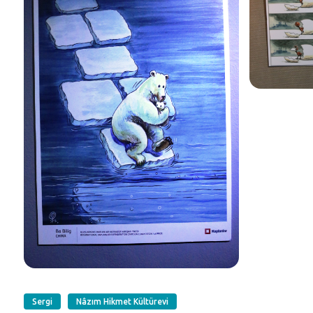
Sergi
Nâzım Hikmet Kültürevi