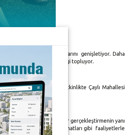
n ve Çocuk Merkezi çalışmalarını genişletiyor. Daha
açtığı çocuk atölyeleriyle ilgi topluyor.
palı mekanlar kullanılan etkinlikte Çaylı Mahallesi
keyifli ve öğretici etkinlikler gerçekleştirmenin yanı
acivat karagöz yapımı, el sanatları gibi faaliyetlerle