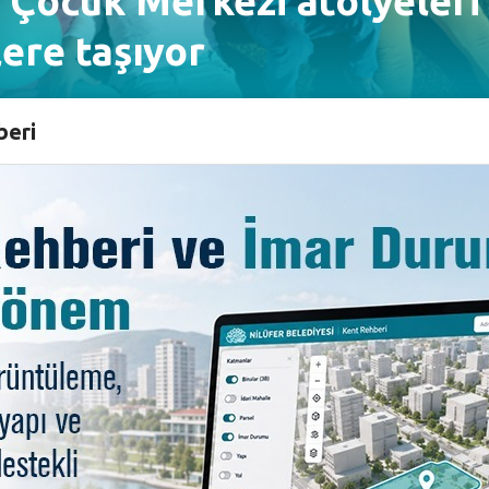
 Çocuk Merkezi atölyeleri
ere taşıyor
beri
ve çocukların yararlanması amacıyla hizmete açtığı Kadı
 dil öğrenme fırsatı yaratan Merkez şimdi de mahallelerde 
ylı Mahallesi’nde gerçekleştirildi. Hem açık hem de ka
ahallelerindeki çocuklara ulaşmayı hedefliyor. Proje ile 
eri dönüşüm çalışmaları, uzay atölyeleri, maske yapımı, h