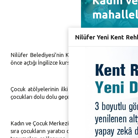
Kadın ve
mahallel
Nilüfer Yeni Kent Reh
Nilüfer Belediyesi’nin Kültür Mahallesi’nde kadın 
önce açtığı İngilizce kursuyla kadınlara ve çocuklara
Çocuk atölyelerinin ilki 10 Ekim Cumartesi günü Ça
çocukları dolu dolu geçen keyifli anlar yaşadı.
Kadın ve Çocuk Merkezi yeni projeyle Nilüfer’in tüm m
sıra çocukların yaratıcı drama ve oyun çalışmaları, g