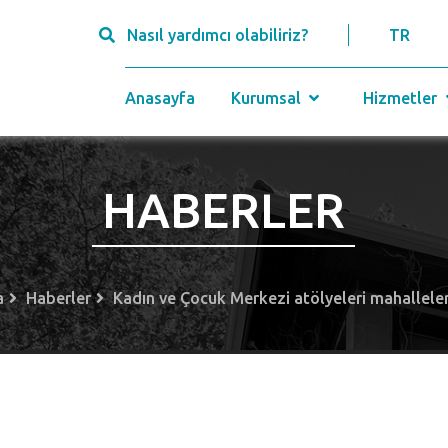
Nasıl yardımcı olabiliriz?
TR
Anasayfa
Kurumsal
Hizmetler
HABERLER
a
Haberler
Kadın ve Çocuk Merkezi atölyeleri mahalleler