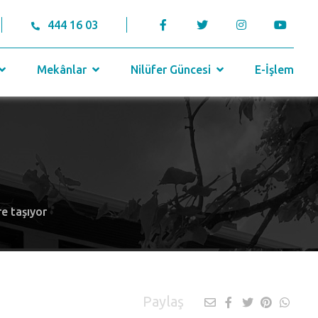
444 16 03
Mekânlar
Nilüfer Güncesi
E-İşlem
e taşıyor
Paylaş