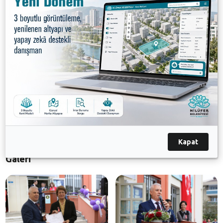
sözlerine başlayan Nilüfer İlçe Kaymakamı Avni Oral
da Halk Eğitim Merkezlerinin önemini vurguladı. Oral,
çaba ve emek gösteren kursiyerleri kutlayarak tebrik
etti. Açılış konuşmalarının ardından kursiyerlere
sertifikaları verildi, serginin açılışı yapıldı. Nilüfer İlçe
Halk Eğitim Merkezi’nin Yıl Sonu Sergisi’ni gezen
Nilüfer İlçe Kaymakamı Avni Oral ve Nilüfer Belediye
Başkanı Mustafa Bozbey, kadınların eserlerini
hayranlıkla inceledi. Kursiyerlerin el emeği eserlerinin
yer aldığı sergi 11 Mayıs’a kadar Çamlıca Kurs
Merkezi’nde ziyaret edilebilir.
Kapat
Galeri