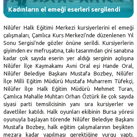
Kadınların el emeği eserleri sergilendi
Nilüfer Halk Eğitimi Merkezi kursiyerlerini el emeği
çalışmaları, Çamlıca Kurs Merkezi’nde düzenlenen Yıl
Sonu Sergisi’nde gözler önüne serildi. Kursiyerlerin
giyimden ev mefruşatına, takı tasarımdan çini sanatına
kadar çok sayıda eserin yer aldığı serginin açılışına
Nilüfer İlçe Kaymakamı Avni Oral eşi Hande Oral,
Nilüfer Belediye Başkanı Mustafa Bozbey, Nilüfer
İlçe Milli Eğitim Müdürü Mustafa Muharrem Tüfekçi,
Nilüfer İlçe Halk Eğitim Müdürü Mehmet Turan,
Çamlıca Mahalle Muhtarı Orhan Öztürk ile çok sayıda
siyasi parti temsilcisinin yanı sıra kursiyerler ve
davetliler katıldı. Halk oyunları ekibinin Bursa yöresi
oyunuyla başlayan törende Nilüfer Belediye Başkanı
Mustafa Bozbey, halk eğitim çalışmalarının beşikten
mezara kadar yapılması gerektiğine vurgu yaptı.