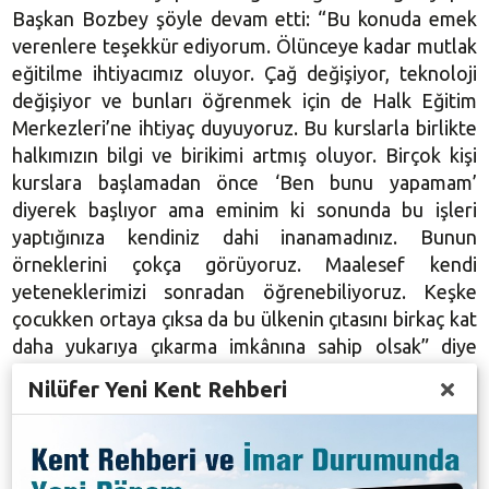
Başkan Bozbey şöyle devam etti: “Bu konuda emek
verenlere teşekkür ediyorum. Ölünceye kadar mutlak
eğitilme ihtiyacımız oluyor. Çağ değişiyor, teknoloji
değişiyor ve bunları öğrenmek için de Halk Eğitim
Merkezleri’ne ihtiyaç duyuyoruz. Bu kurslarla birlikte
halkımızın bilgi ve birikimi artmış oluyor. Birçok kişi
kurslara başlamadan önce ‘Ben bunu yapamam’
diyerek başlıyor ama eminim ki sonunda bu işleri
yaptığınıza kendiniz dahi inanamadınız. Bunun
örneklerini çokça görüyoruz. Maalesef kendi
yeteneklerimizi sonradan öğrenebiliyoruz. Keşke
çocukken ortaya çıksa da bu ülkenin çıtasını birkaç kat
daha yukarıya çıkarma imkânına sahip olsak” diye
konuştu.
Nilüfer Yeni Kent Rehberi
“İnsan eğitimle doğmaz ama eğitimle yaşar” diyerek