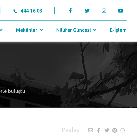
444 16 03
Mekânlar
Nilüfer Güncesi
E-İşlem
rle buluştu
Paylaş