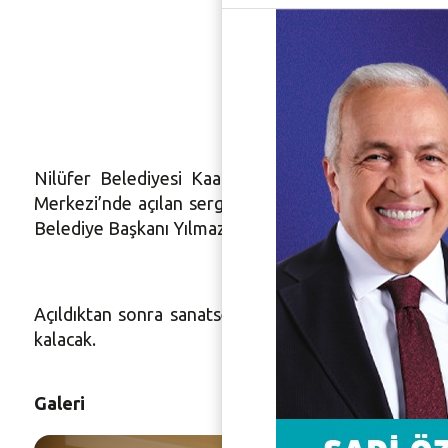
Kağıtta 
sanatsev
Nilüfer Belediyesi Kaat-ı Atölyesi eğitmeni Dilek
Merkezi’nde açılan sergi büyük ilgi gördü. Erim’in ç
Belediye Başkanı Yılmaz Büyükerşen de vardı. Erşen, Dil
Açıldıktan sonra sanatseverlerin akınına uğrayan s
kalacak.
Galeri