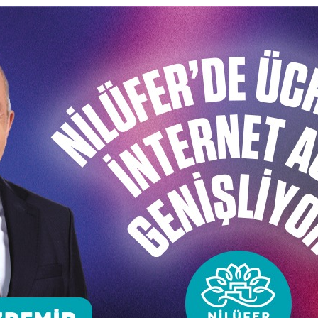
Açan Çiçekler Eskişehir’de
erlerle buluştu
 Erim, yaptığı kişisel çalışmaları Eskişehirli sanatsev
alışmalarının yer aldığı “Kağıtta Açan Çiçekler” isimli se
ek Erim’in birbirinden değerli eserlerini inceleyerek bilgi 
ergi 22 Ocak tarihine kadar Eskişehir Belediyesi Atatü