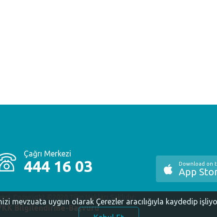
Çağrı Merkezi
444 16 03
Download on 
App Sto
yesi. Copyright ©2020 Tüm Hakları Saklıdır.
inizi mevzuata uygun olarak Çerezler aracılığıyla kaydedip işliy
KK Bilgilendirme-Başvuru