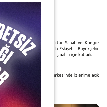
erlerle buluşturdu. Atatürk Kültür Sanat ve Kongre
rgisini ziyaret edenler arasında Eskişehir Büyükşehir
aldı ve sanatçıyı başarılı çalışmaları için kutladı.
rk Kültür Sanat ve Kongre Merkezi’nde izlenime açık