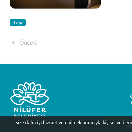
Sergi
Önceki
Nilüfer Beledi
Size daha iyi hizmet verebilmek amacıyla kişisel veriler
KV