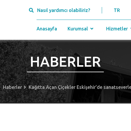
Nasıl yardımcı olabiliriz?
TR
Anasayfa
Kurumsal
Hizmetler
HABERLER
Haberler
Kağıtta Açan Çiçekler Eskişehir’de sanatseverle