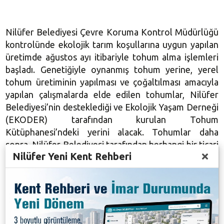
Nilüfer Belediyesi Çevre Koruma Kontrol Müdürlüğü
kontrolünde ekolojik tarım koşullarına uygun yapılan
üretimde ağustos ayı itibariyle tohum alma işlemleri
başladı. Genetiğiyle oynanmış tohum yerine, yerel
tohum üretiminin yapılması ve çoğaltılması amacıyla
yapılan çalışmalarda elde edilen tohumlar, Nilüfer
Belediyesi’nin desteklediği ve Ekolojik Yaşam Derneği
(EKODER) tarafından kurulan Tohum
Kütüphanesi’ndeki yerini alacak. Tohumlar daha
sonra, Nilüfer Belediyesi tarafından herhangi bir ticari
Nilüfer Yeni Kent Rehberi
amaç taşımayan, yerel tohuma ilgi ve duyarlılık
gösteren kişi ve kurumlara yönelik gerçekleştirilen
Nilüfer Tohum Takas Etkinliği’nde paylaşıma
sunulacak.