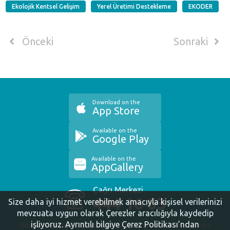
Ekolojik Kentsel Gelişim
Yerel Üretimi Destekleme
EKODER
Önceki
Sonraki
Download on the
App Store
Available on the
Google Play
Available on the
AppGallery
Çağrı Merkezi
444 16 03
Size daha iyi hizmet verebilmek amacıyla kişisel verilerinizi
mevzuata uygun olarak Çerezler aracılığıyla kaydedip
işliyoruz.
Ayrıntılı bilgiye Çerez Politikası’ndan
Nilüfer Belediyesi. Copyright ©2020 Tüm Hakları Saklıdır.