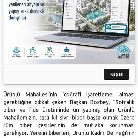
Hedef ekolojik tarımın yaygınlaştırılması
Yerel tohumun üretilmesi, çoğaltılması ve gelecek
nesillere aktarılması amacıyla böyle bir projeyi hayata
geçirdiklerini belirten Nilüfer Belediye Başkanı
Mustafa Bozbey, “Bunun yanında kentlileri, çocukları,
gençleri, dezavantajlı grupları tohum ve toprakla
buluşturmayı ve ekolojik koşullarda tarımsal üretim
gerçekleştirmeyi hedefliyoruz” dedi.
Kapat
Ürünlü Mahallesi’nin ‘coğrafi işaretleme’ alması
gerektiğine dikkat çeken Başkan Bozbey, “Sofralık
biber ve fide üretiminde ün yapmış olan Ürünlü
Mahallemizin, tatlı kıl sivri biber başta olmak üzere
tüm biber çeşitlerinin de mutlaka korunması
gerekiyor. Yerelin biberleri, Ürünlü Kadın Derneği’nin