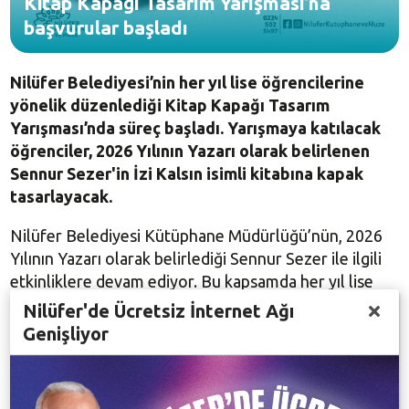
Kitap Kapağı Tasarım Yarışması’na
başvurular başladı
Nilüfer Belediyesi’nin her yıl lise öğrencilerine
yönelik düzenlediği Kitap Kapağı Tasarım
Yarışması’nda süreç başladı. Yarışmaya katılacak
öğrenciler, 2026 Yılının Yazarı olarak belirlenen
Sennur Sezer'in İzi Kalsın isimli kitabına kapak
tasarlayacak.
Nilüfer Belediyesi Kütüphane Müdürlüğü’nün, 2026
Yılının Yazarı olarak belirlediği Sennur Sezer ile ilgili
etkinliklere devam ediyor. Bu kapsamda her yıl lise
öğrencilerine yönelik düzenlenen Kitap Kapağı
Nilüfer'de Ücretsiz İnternet Ağı
Tasarım Yarışması için de süreç başladı. Öğrenciler
Genişliyor
Sennur Sezer'in İzi Kalsın isimli kitabını okuyup,
algıladıklarını tasarımlarına yansıtacak. Yazarın genç
kuşak tarafından daha yaygın biçimde tanınması ve