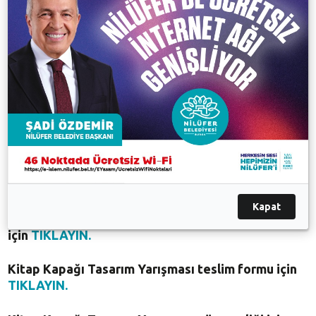
benimsenmesini sağlamak; yaşadığı yıllardan bugüne
eserlerinin genç zihinlerde oluşturduğu görsel algıyı
belgelemek amacıyla düzenlenen Liselerarası Kitap
Kapağı Tasarım Yarışması’na son başvuru tarihi 18
Mayıs. Bu süre içinde tasarımını yaparak başvuruda
bulunan öğrencilerin eserleri, Tülay Palaz, Semih
Poroy, Devrim Koçlan, Ilgım Veryeri Alaca ve Nazlı
Ongan'dan oluşan seçici kurul tarafından
değerlendirilecek. Yarışmada dereceye giren
tasarımların sahipleri daha sonra düzenlenecek
törende ödüllendirilecek.
Kapat
Kitap Kapağı Tasarım Yarışması katılım formu
için
TIKLAYIN.
Kitap Kapağı Tasarım Yarışması teslim formu için
TIKLAYIN.