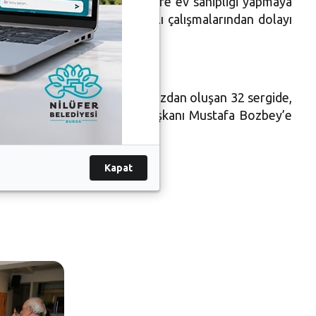
ti Nilüfer’de, farklı sergilere ev sahipliği yapmaya
 mutlaka görülmeli. Başarılı çalışmalarından dolayı
olduğumuz farklı çalışmalarımızdan oluşan 32 sergide,
iği yapan Nilüfer Belediye Başkanı Mustafa Bozbey’e
Kapat