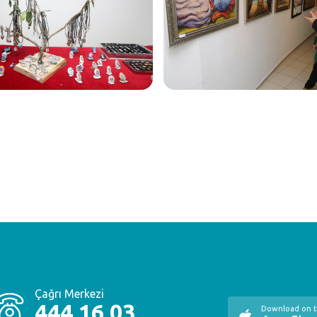
Çağrı Merkezi
444 16 03
Download on 