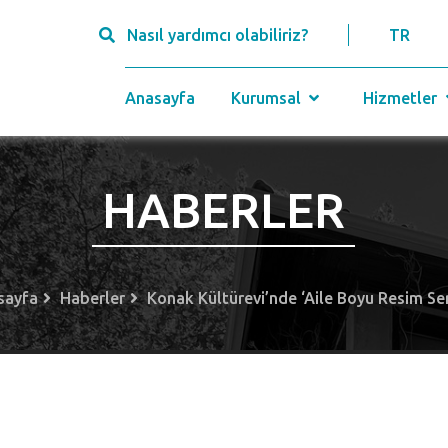
Nasıl yardımcı olabiliriz?
TR
Anasayfa
Kurumsal
Hizmetler
HABERLER
sayfa
Haberler
Konak Kültürevi’nde ‘Aile Boyu Resim Ser