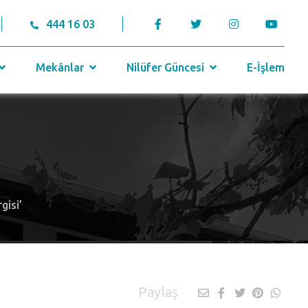
444 16 03
Mekânlar
Nilüfer Güncesi
E-İşlem
gisi’
Paylaş