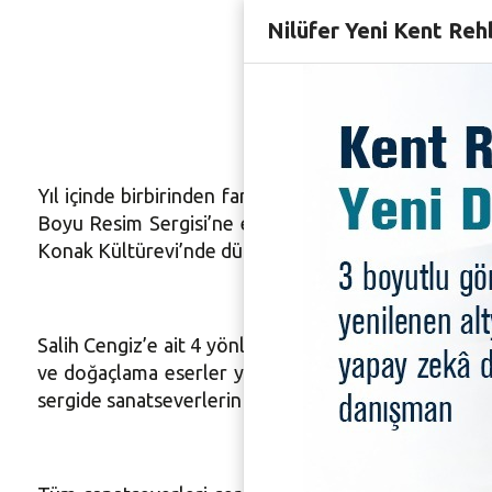
Nilüfer Yeni Kent Reh
Konak Kü
Yıl içinde birbirinden farklı sergilere ev sahipliği y
Boyu Resim Sergisi’ne ev sahipliği yapıyor. Türkiye’n
Konak Kültürevi’nde düzenlenen serginin açılışına Nil
Salih Cengiz’e ait 4 yönlü sürrealist eserler ile tel
ve doğaçlama eserler yer alıyor. Çiftin kızları Jüli
sergide sanatseverlerin karşısına çıktı.