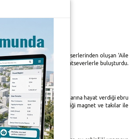
im Sergisi’
ızları Jülide Cengiz’in özgün eserlerinden oluşan ‘Aile
ilk sergilerini Nilüfer’de sanatseverlerle buluşturdu.
tsever katıldı.
e, Şükran Cengiz’in deniz taşlarına hayat verdiği ebru
ı ve ‘polikolaj’ ismini verdiği magnet ve takılar ile