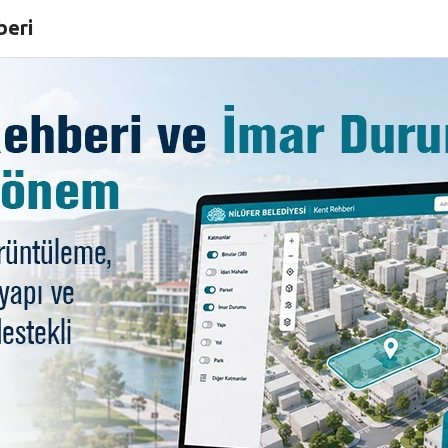
beri
ltürevi’nde ‘Aile Boyu Res
apan Nilüfer, bu kez Salih Cengiz, eşi Şükran Cengiz ile k
in bir çok kentinde sergi açan Cengiz ailesi, Bursa’daki 
üfer Belediyesi Meclis Üyesi Pınar Göz ile çok sayıda sana
is ve kadife üzerine yağlı boya resimlerin bulunduğu sergid
de Cengiz de doğal kumlardan ve mermer tozlarından yaptığ