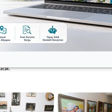
iyesi Meclis Üyesi Pınar Göz, ‘Sanatın ve sanatçının ken
er alıyor. Büyük emek harcanarak ortaya çıkan bu eserler
ğunu belirten Salih Cengiz de, ‘Türkiye genelinde açmış 
andır Bursa’da sergi açmayı istiyorduk. Bize ev sahipl
erleriyle buluşturmak’ ifadelerini kullandı.
lacak.