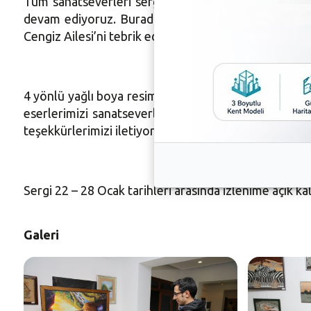
Tüm sanatseverleri sergiye davet eden Nilüfer Beled
devam ediyoruz. Burada çok farklı sanat eserleri y
Cengiz Ailesi’ni tebrik ediyorum” şeklinde konuştu.
4 yönlü yağlı boya resimlerinin dünyada bir ilk oldu
eserlerimizi sanatseverlerle buluşturduk. Uzun zam
teşekkürlerimizi iletiyoruz. Amacımız herkesi sanat es
Sergi 22 – 28 Ocak tarihleri arasında izlenime açık ka
Galeri