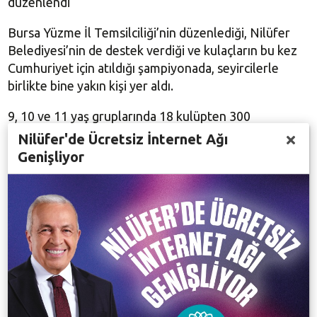
düzenlendi
Bursa Yüzme İl Temsilciliği’nin düzenlediği, Nilüfer
Belediyesi’nin de destek verdiği ve kulaçların bu kez
Cumhuriyet için atıldığı şampiyonada, seyircilerle
birlikte bine yakın kişi yer aldı.
9, 10 ve 11 yaş gruplarında 18 kulüpten 300
sporcunun katıldığı Cumhuriyet Kupası’nda, tribünler
Nilüfer'de Ücretsiz İnternet Ağı
tıklım tıklım doldu. 6 seans ve 18 kategoride iki gün
Genişliyor
boyunca yarışan sporcuların şampiyonluk mücadelesi,
izleyenlere heyecan dolu anlar yaşattı.
Nilüfer Belediyesporlu yüzücüler de, başarılarıyla
turnuvaya damga vurdu. Cumhuriyet Kupası’nın 9 yaş
kızlar, 9 yaş erkekler ve 19 yaş kızlar seanslarını
Nilüfer Belediyesporlu yüzücüler şampiyon olarak
tamamladı. 10 yaş erkeklerde Uludağ Olimpik Sporlar
Gençlik ve Spor Kulübü’nün birinci olduğu turnuvada,
11 yaş kızlarda Şahinkaya Koleji Spor Kulübü, 11 yaş