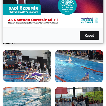
erkeklerde de Yıldırım Belediyesi Cimnastik Spor
Kulübü şampiyon oldu. Cumhuriyet Kupası’nda
dereceye giren takım ve sporculara, kupa ve
madalyalarını Nilüfer Belediye Başkan Yardımcısı Dr.
Sibel Özer verdi.
Kapat
Galeri