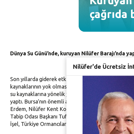
Kuruyan 
çağrıda 
Dünya Su Günü’nde, kuruyan Nilüfer Barajı’nda yapı
Nilüfer'de Ücretsiz İn
Son yıllarda giderek etkisini gösteren iklim değişikli
kaynaklarının yok olmasının en önemli etkenlerinden b
su kaynaklarına yönelik yapılan yanlış uygulamalara 
yaptı. Bursa’nın önemli ancak kurumaya yüz tutmuş su
Erdem, Nilüfer Kent Konseyi Başkanı Neslihan Binb
Tabip Odası Başkanı Tufan Kumaş, Doğader Başkanı S
İşel, Türkiye Ormancılar Derneği Bursa Temsilcisi Cem