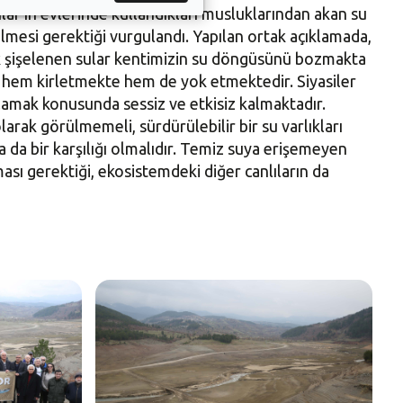
ılar’ın evlerinde kullandıkları musluklarından akan su
lmesi gerektiği vurgulandı. Yapılan ortak açıklamada,
ak şişelenen sular kentimizin su döngüsünü bozmakta
zı hem kirletmekte hem de yok etmektedir. Siyasiler
ağlamak konusunda sessiz ve etkisiz kalmaktadır.
olarak görülmemeli, sürdürülebilir bir su varlıkları
a da bir karşılığı olmalıdır. Temiz suya erişemeyen
ması gerektiği, ekosistemdeki diğer canlıların da