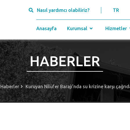
Nasıl yardımcı olabiliriz?
TR
Anasayfa
Kurumsal
Hizmetler
HABERLER
Haberler
Kuruyan Nilüfer Barajı’nda su krizine karşı çağrı