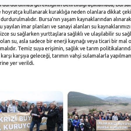
 durdurulması gerektiğinin belirtildiği açıklamada, Bursal
hoyratça kullanarak kuraklığa neden olanlara dikkat çeki
en durdurulmalıdır. Bursa’nın yaşam kaynaklarından alınar
 yayılan imar planları ve sanayi alanları su kaynaklarımı
izce su sağlarken yurttaşlara sağlıklı ve ulaşılabilir su s
olan su, asla sadece bir enerji kaynağı veya ticari bir mal 
alıdır. Temiz suya erişimin, sağlık ve tarım politikalarınd
le karşı karşıya geleceği, tarımın vahşi sulamalarla yapılma
ne yer verildi.