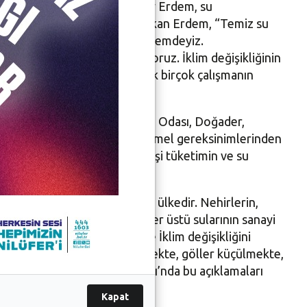
lüfer Belediye Başkanı Turgay Erdem, su
 gerektiğine dikkat çekti. Başkan Erdem, “Temiz su
 çok daha önemli olduğu bir dönemdeyiz.
çalışmalar olduğunu biliyoruz. İklim değişikliğinin
lınımının azaltılmasına yönelik birçok çalışmanın
a Barosu, TTB Bursa, Tabip Odası, Doğader,
kezi, doğa ve insanlığın en temel gereksinimlerinden
ide, iklim değişikliğinin, vahşi tüketimin ve su
leceğine dikkat çekildi.
reküp ile su azlığı yaşayan bir ülkedir. Nehirlerin,
arak yok edildiği, yeraltı ve yer üstü sularının sanayi
 satıldığı gerçeklerine bir de İklim değişikliğini
sularının seviyeleri hızla düşmekte, göller küçülmekte,
ızdan biri olan Nilüfer Barajı’nda bu açıklamaları
Kapat