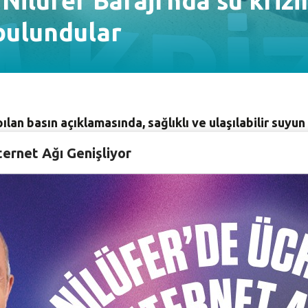
Nilüfer Barajı’nda su krizi
bulundular
lan basın açıklamasında, sağlıklı ve ulaşılabilir suyun
ternet Ağı Genişliyor
ği, kuraklık ve vahşi su kullanımı, doğa ve canlı yaşamı içi
iri haline geldi. Bursa’daki meslek odaları, sivil toplum 
dikkat çekerek, su kaynaklarının korunmasını bir kez daha
 kaynaklarından biri olan Nilüfer Barajı’nda yapılan bası
aş ile Genel Sekreter Emre Karagöz, TMMOB Kimya Mühen
edat Güler, Tarım Orkam Sen Bursa Şube Başkanı Fikret 
al Türeyen ile çevreciler katıldı.