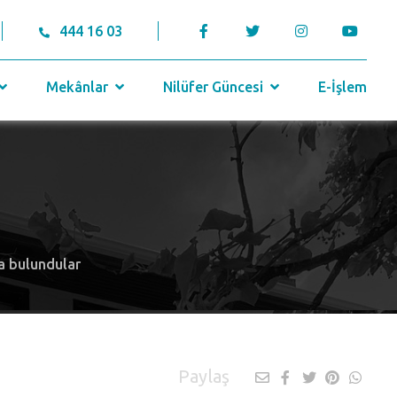
444 16 03
Mekânlar
Nilüfer Güncesi
E-İşlem
da bulundular
Paylaş