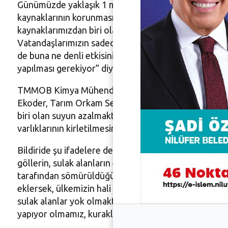
Günümüzde yaklaşık 1 milyar 600 milyon insanın temi
kaynaklarının korunması, tarımda vahşi sulamanın ön
kaynaklarımızdan biri olan Nilüfer Barajı, risk altın
Vatandaşlarımızın sadece musluktan akan suyun kontr
de buna ne denli etkisinin olduğu ortada. İklim krizin
yapılması gerekiyor” diye konuştu.
TMMOB Kimya Mühendisleri Odası Başkanı Erkan Tek
Ekoder, Tarım Orkam Sen ve Türkiye Ormancılar Derne
biri olan suyun azalmakta olduğu ve sağlıklı suya eriş
varlıklarının kirletilmesinin aynı şekilde devam etmesi
Bildiride şu ifadelere de yer verildi: “Türkiye, tatlı s
göllerin, sulak alanların endüstriyel, evsel, tarımsal a
tarafından sömürüldüğü, deşarj ya da derin deşarjlarla k
eklersek, ülkemizin hali hiç de iç açıcı değildir. Su 
sulak alanlar yok olmaktadır. Bugün burada, yani su s
yapıyor olmamız, kuraklığın fıtrat ya da kader olmadığ