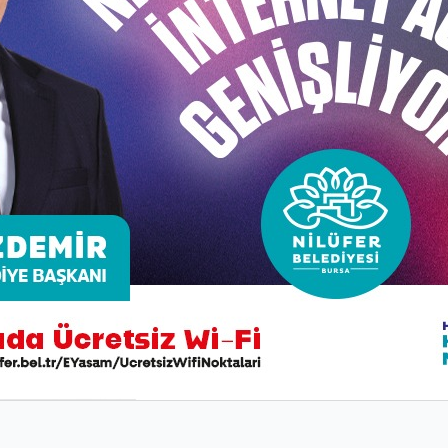
z suya ulaşmasında ciddi sorunlar yaşadığını belirten Ni
üne geçilmesi ve sanayide kontrollü kullanımın yapılması
da. Sanayi ve tarım alanında suyun kontrollü kullanımının
olünü sağlaması yetmez, birçok alanda yapmamız gereken 
in dünyaya ve suya olan etkisinin hatırlatılması, karbon sa
in Mutlu da, TMMOB Bursa İl Koordinasyon Kurulu, Burs
ği’nin ortak bildirisini okudu. Canlı yaşamının odak mer
imin her geçen gün daha da zorlaştığının vurgulandığı bildir
 halinde, yakın gelecekte Türkiye’nin su fakiri bir ülke ge
u zengini bir ülke değildir. Kişi başına ortalama bin 500 met
tıklarla kirletildiği, HES’lerce doğadan koparıldığı, kurutul
irletildiği hatta bir çok firma tarafından ticarileştirilerek
kıtlığının işaretlerini her yerde görmek mümkündür. Yeraltı 
eviyesinin tehlike boyutunun da aşağısında olan barajlarım
ını, doğal bir süreç olmadığını vurgulamak içindir.”