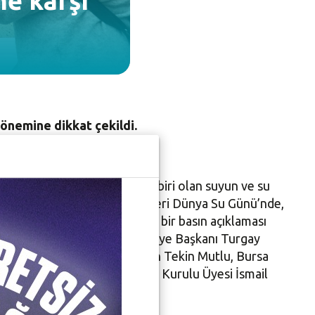
ne karşı
 önemine dikkat çekildi.
n en temel gereksinimlerinden biri olan suyun ve su
örgütleri ile sendika temsilcileri Dünya Su Günü’nde,
 gündeme getirmek için ortak bir basın açıklaması
n açıklamasına, Nilüfer Belediye Başkanı Turgay
disleri Odası Başkanı Erkan Tekin Mutlu, Bursa
Gizir, Bursa Barosu Yönetim Kurulu Üyesi İsmail