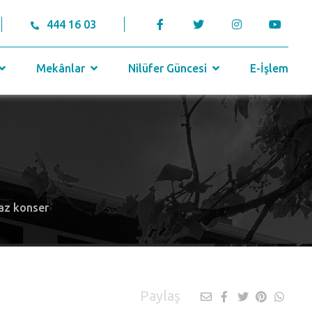
444 16 03
Mekânlar
Nilüfer Güncesi
E-İşlem
az konser
Paylaş