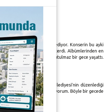
na
alılarla buluşturmaya devam ediyor. Konserin bu ayki
natseverler büyük ilgi gösterdi. Albümlerinden en
duran Bursalı hayranlarına unutulmaz bir gece yaşattı.
 alkışlandı.
teşekkür etti. Nilüfer Belediyesi’nin düzenlediği
tafa Bozbey’i yakından tanıyorum. Böyle bir gecede