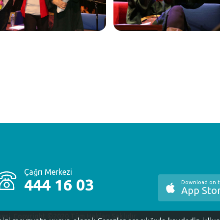
Çağrı Merkezi
444 16 03
Download on 
App Sto
yesi. Copyright ©2020 Tüm Hakları Saklıdır.