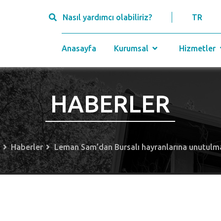
Nasıl yardımcı olabiliriz?
TR
Anasayfa
Kurumsal
Hizmetler
HABERLER
a
Haberler
Leman Sam’dan Bursalı hayranlarına unutulm