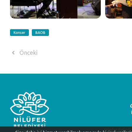
Konser
BAOB
Önceki
Nilüfer Beledi