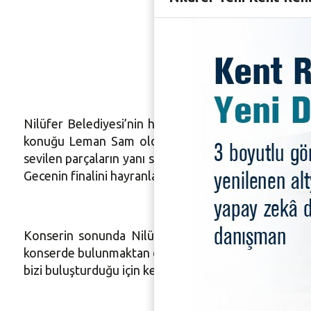
Leman Sa
unutulm
Nilüfer Belediyesi’nin her ay düzenlediği “Nida Ate
konuğu Leman Sam oldu. Bursa Akademik Odalar Bir
sevilen parçaların yanı sıra Nida Ateş’le birlikte tü
Gecenin finalini hayranlarıyla birlikte seslendirdiği
Konserin sonunda Nilüfer Belediye Meclisi Üyesi 
konserde bulunmaktan dolayı mutlu olduğunu ifade 
bizi buluşturduğu için kendisine teşekkür ediyorum” 