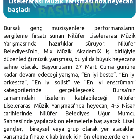
Liselerarası Müzik Yarışması’nda heyecan
başladı
Bursalı genç müzisyenlere performanslarını
sergileme fırsatı sunan Nilüfer Liselerarası Müzik
Yarışması’nda hazırlıklar sürüyor. Nilüfer
Belediyesi’nin, Mix Müzik AkademiX iş birliğiyle
düzenlediği müzik yarışması, bu yıl da büyük heyecana
sahne olacak. Başvuruların 27 Mart Cuma gününe
kadar devam edeceği yarışma, “En iyi beste”, “En iyi
orkestra”, “En iyi solist” ve “En iyi enstrüman”
kategorilerinde gerçekleşecek. Bursa’nın
tamamındaki liselerin katılabileceği Nilüfer
Liselerarası Müzik Yarışması’nda heyecan, 4-5 Nisan
tarihlerinde Nilüfer Belediyesi Uğur Mumcu
Sahnesi’nde yapılacak ön elemelerle başlayacak. Liseli
gençler, bireysel veya grup olarak yer alacakları
yarışmada finale çıkabilmek için ön elemelerde en iyi