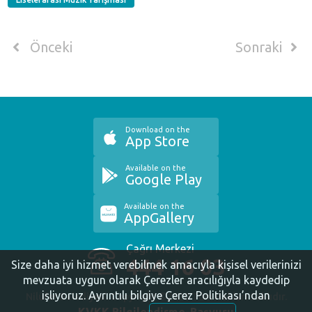
Önceki
Sonraki
Download on the
App Store
Available on the
Google Play
Available on the
AppGallery
Çağrı Merkezi
444 16 03
Size daha iyi hizmet verebilmek amacıyla kişisel verilerinizi
mevzuata uygun olarak Çerezler aracılığıyla kaydedip
işliyoruz.
Ayrıntılı bilgiye Çerez Politikası’ndan
Nilüfer Belediyesi. Copyright ©2020 Tüm Hakları Saklıdır.