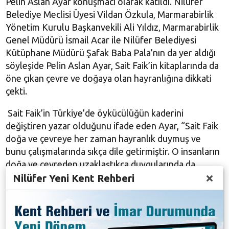
Pelin Aslan Ayar konuşmacı olarak katıldı. Nilüfer
Belediye Meclisi Üyesi Vildan Özkula, Marmarabirlik
Yönetim Kurulu Başkanvekili Ali Yıldız, Marmarabirlik
Genel Müdürü İsmail Acar ile Nilüfer Belediyesi
Kütüphane Müdürü Şafak Baba Pala’nın da yer aldığı
söyleşide Pelin Aslan Ayar, Sait Faik’in kitaplarında da
öne çıkan çevre ve doğaya olan hayranlığına dikkati
çekti.
Sait Faik’in Türkiye’de öykücülüğün kaderini
değiştiren yazar olduğunu ifade eden Ayar, “Sait Faik
doğa ve çevreye her zaman hayranlık duymuş ve
bunu çalışmalarında sıkça dile getirmiştir. O insanların
doğa ve çevreden uzaklaştıkça duygularında da
değişime uğradıklarını ifade eden kişiydi. İnsanların
Nilüfer Yeni Kent Rehberi
doğa ve çevreye zarar vermesine çok öfkelenir,
değerlerin kaybolmasından yakınırdı. Çevre ve doğaya
verilen zararın yol açtığı olumsuz durumları sanki
yıllar öncesinde görmüş. O hikayelerinde sık sık