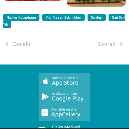
Nilüfer Kütüphane
Yılın Yazarı Etkinlikleri
Söyleşi
Sait Faik
Yılı
Önceki
Sonraki
Download on the
App Store
Available on the
Google Play
Available on the
AppGallery
Çağrı Merkezi