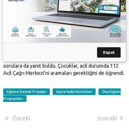
Nilüfer Belediyesi hasta nakil ambulansında görevli
Paramedik Teknikeri Kerem Tosunoğlu, öğrencilere
hasta nakil ambulansının verdiği hizmetler hakkında
detaylı bilgi verdi. Hasta nakil ambulansında yer alan
şok cihazı, aspiratör, oksijen, boyunluk, ilk yardım
çantası ve sedye çeşitlerini çocuklara tanıtan
Tosunoğlu, ambulans türlerini de anlattı. Acil yardım
ambulansı ile hasta nakil ambulansı arasındaki renk ve
Kapat
donanım farkını öğrenen çocuklar, merak ettiği
sorulara da yanıt buldu. Çocuklar, acil durumda 112
Acil Çağrı Merkezi’ni aramaları gerektiğini de öğrendi.
Eğitime Destek Projeleri
Hasta Nakil Hizmetleri
Okul Eğitim
Programları
Önceki
Sonraki