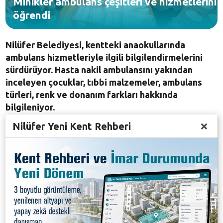
Minikler ambulans çeşitleri ve hizmetlerini
öğrendi
Nilüfer Belediyesi, kentteki anaokullarında
ambulans hizmetleriyle ilgili bilgilendirmelerini
sürdürüyor. Hasta nakil ambulansını yakından
inceleyen çocuklar, tıbbi malzemeler, ambulans
türleri, renk ve donanım farkları hakkında
bilgileniyor.
Nilüfer Yeni Kent Rehberi
Nilüfer Belediyesi bünyesindeki hasta nakil
ambulansı, kent genelinde faaliyet gösteren
anaokullarına giderek, çocukların bu konuda
bilgilenmesine fırsat sunuyor. Özel Çamlıca
Anaokulu’nun 4, 5 ve 6 yaş grubu öğrencileri de, bu
sayede ambulans ve verdiği hizmetleri öğrendi.