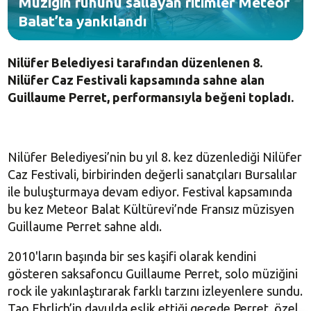
Müziğin ruhunu sallayan ritimler Meteor
Balat’ta yankılandı
Nilüfer Belediyesi tarafından düzenlenen 8.
Nilüfer Caz Festivali kapsamında sahne alan
Guillaume Perret, performansıyla beğeni topladı.
Nilüfer Belediyesi’nin bu yıl 8. kez düzenlediği Nilüfer
Caz Festivali, birbirinden değerli sanatçıları Bursalılar
ile buluşturmaya devam ediyor. Festival kapsamında
bu kez Meteor Balat Kültürevi’nde Fransız müzisyen
Guillaume Perret sahne aldı.
2010'ların başında bir ses kaşifi olarak kendini
gösteren saksafoncu Guillaume Perret, solo müziğini
rock ile yakınlaştırarak farklı tarzını izleyenlere sundu.
Tao Ehrlich’in davulda eşlik ettiği gecede Perret, özel