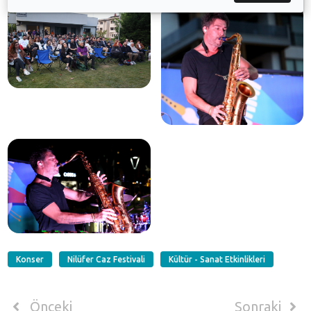
Konser
Nilüfer Caz Festivali
Kültür - Sanat Etkinlikleri
Önceki
Sonraki