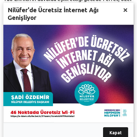
tasarım saksafonuyla sunduğu elektronik
Nilüfer'de Ücretsiz İnternet Ağı
çeşitlemelerle izleyenlere farklı deneyimler sundu.
Genişliyor
Bir saati aşkın konser süresince izleyenler Fransız
müzisyene danslarıyla eşlik ederek gecenin keyfini
çıkardı. Nilüfer Belediye Başkanı Turgay Erdem’in de
izlediği konser sonunda izleyenler Perret’i ayakta
alkışladı.
Galeri
Kapat