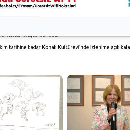
ni daha da geliştireceğine inanıyorum” şeklinde konuştu.
 Mehtap Bozkurt, “Nehir’e resimlerine imza atması için ism
nı kendisi oluşturdu” dedi.
 Ekim tarihine kadar Konak Kültürevi'nde izlenime açık kala