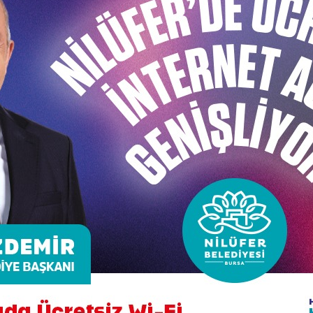
ğıtla buluşmasının hikayesini anlattı. Cem Bozkurt, “Nehi
 duruma engel olamadık ve sonunda defter almak zorun
di. Önce küçük resimlerle Nehir’in çizim hayatına baş
ikçe geliştirdi. Benim ailemde de eşimin ailesinde de bö
madığını belirtti. Bozkurt “Çocuğumuz resim yaparak mu
r de izledi ama hepsini bir kenara bırakarak resim çiziyo
rıyoruz, yemeğe bekliyoruz ama elindeki resmi bitirmeden 
ları Nehir’in resmetmesine ilk başlarda şaşırdığını söy
eye başladı” dedi.
den Mehtap Bozkurt, Nehir’in nasıl resim çizdiğini aktard
ir resmi tamamiyle bitirmeden hiç bir şeyle ilgilenmiyor