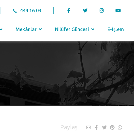
444 16 03
Mekânlar
Nilüfer Güncesi
E-İşlem
Paylaş