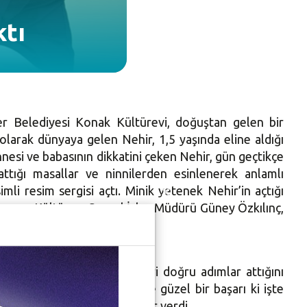
ktı
fer Belediyesi Konak Kültürevi, doğuştan gelen bir
larak dünyaya gelen Nehir, 1,5 yaşında eline aldığı
esi ve babasının dikkatini çeken Nehir, gün geçtikçe
attığı masallar ve ninnilerden esinlenerek anlamlı
li resim sergisi açtı. Minik yetenek Nehir’in açtığı
Erman, Kültür ve Sosyal İşler Müdürü Güney Özkılınç,
n başladığı çizimleriyle ileri doğru adımlar attığını
el bir yetenek ki öylesine güzel bir başarı ki işte
rum” diyerek çeşitli hediyeler verdi.