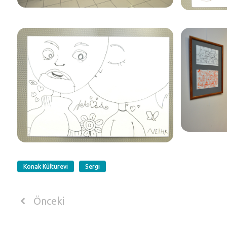
Konak Kültürevi
Sergi
Önceki