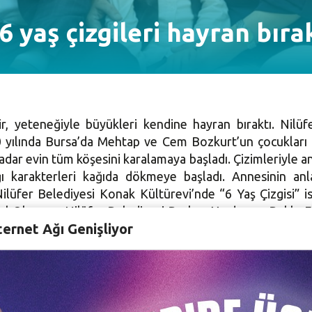
6 yaş çizgileri hayran bıra
r, yeteneğiyle büyükleri kendine hayran bıraktı. Nilü
10 yılında Bursa’da Mehtap ve Cem Bozkurt’un çocukları o
ar evin tüm köşesini karalamaya başladı. Çizimleriyle ann
ığı karakterleri kağıda dökmeye başladı. Annesinin anl
fer Belediyesi Konak Kültürevi’nde “6 Yaş Çizgisi” isim
Aysel Okumuş, Nilüfer Belediyesi Başkan Yardımcısı Bukle 
ternet Ağı Genişliyor
 Meclis Üyesi Aysel Okumuş, Nehir’in 1,5 yaşından itibare
an resimlere hayran olmamak mümkün değil. Öylesine güz
ecek yarınlarımızın güzel kızını kutluyorum ve tebrik ediyo