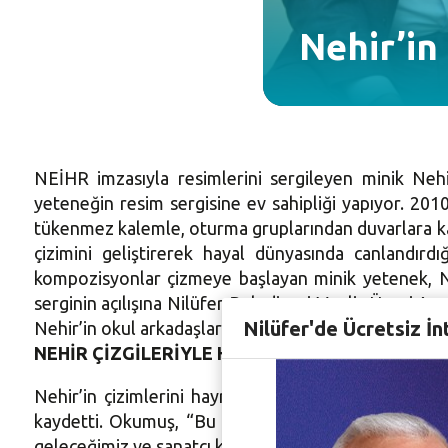
Nehir’in 
NEİHR imzasıyla resimlerini sergileyen minik Nehi
yeteneğin resim sergisine ev sahipliği yapıyor. 20
tükenmez kalemle, oturma gruplarından duvarlara kad
çizimini geliştirerek hayal dünyasında canlandırd
kompozisyonlar çizmeye başlayan minik yetenek, Nilü
serginin açılışına Nilüfer Belediyesi Meclis Üyesi 
Nilüfer'de Ücretsiz İn
Nehir’in okul arkadaşları ve çok sayıda davetli katıldı.
NEHİR ÇİZGİLERİYLE HAYRAN BIRAKTI
Nehir’in çizimlerini hayranlıkla izlediğini söyleyen
kaydetti. Okumuş, “Bu kadar güzel çizgilerle yapıl
geleceğimiz ve sanatçı kızımız. İşte bizleri temsil ed