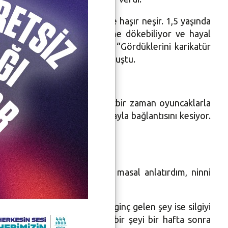
r 1,5 yaşından beri kalemle haşır neşir. 1,5 yaşında
da kaldık. Gördüğünü kaleme dökebiliyor ve hayal
ladığını kaydeden Bozkurt, “Gördüklerini karikatür
yle bir yetenek yok” diye konuştu.
tlu oluyor. Akranlarıyla hiçbir zaman oyuncaklarla
r ve resim çizerken dış dünyayla bağlantısını kesiyor.
gelmiyor” diye kaydetti.
ledi. Mehtap Bozkurt, “Çok masal anlatırdım, ninni
ı. Anne Bozkurt, “Bize en ilginç gelen şey ise silgiyi
 ve bir hafta önce gördüğü bir şeyi bir hafta sonra