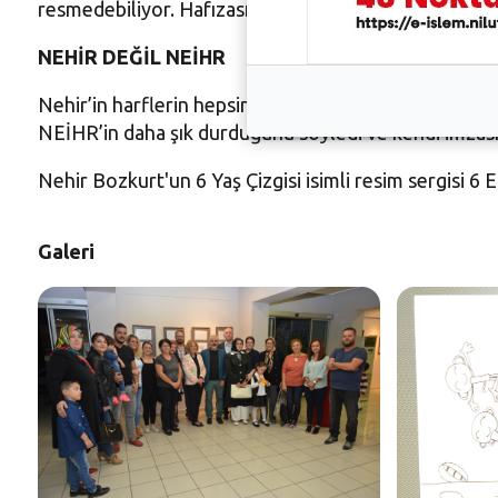
resmedebiliyor. Hafızası çok kuvvetli. Nehir'in kendi
NEHİR DEĞİL NEİHR
Nehir’in harflerin hepsini bildiğini söyleyen annesi
NEİHR’in daha şık durduğunu söyledi ve kendi imzası
Nehir Bozkurt'un 6 Yaş Çizgisi isimli resim sergisi 6
Galeri