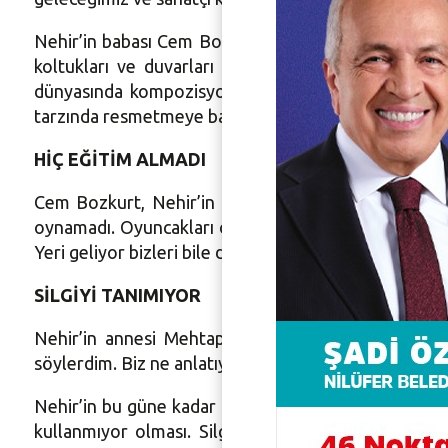
Nehir’in babası Cem Bozkurt da Nehir’in kalem ve ka
koltukları ve duvarları çizmeye başladı. Biz bu
dünyasında kompozisyon halinde resmedebiliyor” de
tarzında resmetmeye başlayan Nehir, kendini gün geçt
HİÇ EĞİTİM ALMADI
Cem Bozkurt, Nehir’in bu güne kadar hiç eğitim al
oynamadı. Oyuncakları oldu, yeri gelince çizgi filmle
Yeri geliyor bizleri bile dinlemiyor. Kahvaltıya çağı
SİLGİYİ TANIMIYOR
Nehir’in annesi Mehtap Bozkurt da anlattığı masal
söylerdim. Biz ne anlatıyorsak, Nehir onları resmetm
Nehir’in bu güne kadar hiç silgi kullanmadığını kayde
kullanmıyor olması. Silgiyi tanımıyor. Başladığı b