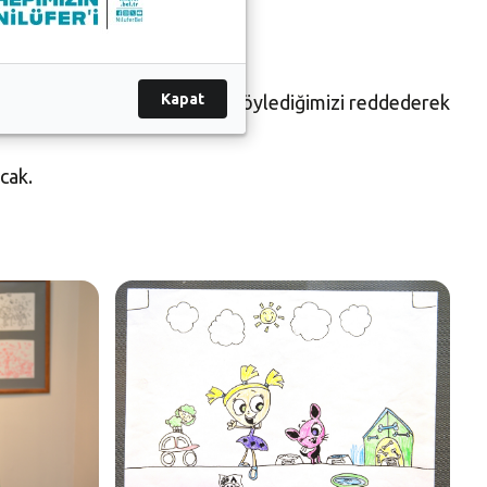
Kapat
ini yazdık ama kendisi bizim söylediğimizi reddederek
cak.