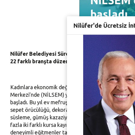
NİLSEM e
başladı
Nilüfer'de Ücretsiz İn
Nilüfer Belediyesi Sürekli Mesleki Eğitim Merkez
22 farklı branşta düzenleyeceği eğitimlere kayıtl
Kadınlara ekonomik değere dönüştürebileceği becerile
Merkezi’nde (NİLSEM) yeni dönem başlıyor. Nilüfer Bel
başladı. Bu yıl ev mefruşatı, giyim, deri çanta yapımı
sepet örücülüğü, dekoratif el sanatları, amigurimi oy
süsleme, gümüş kazaziye, filografi, şiş örücülüğü bra
fazla iki farklı kursa kayıt yaptırabilecek. NİLSEM’i
deneyimli eğitmenler tarafından verilecek. Hafta içi 