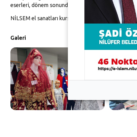
eserleri, dönem sonunda düzenlenecek sergide beğe
NİLSEM el sanatları kurslarına katılmak isteyenler,
h
Galeri