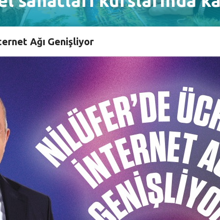
l sanatları kurslarında ka
ternet Ağı Genişliyor
i’nin (NİLSEM) giyimden dekoratif el sanatlarına, a
ar başladı.
r kazandırmayı ve nitelikli istihdamı artırmayı hedefley
ediyesi’nin, Nilüfer Halk Eğitim Merkezi iş birliğiyle 22 
, el nakışı, el örgü wayu çanta, takı yapımı, çini boyama, d
uncak yapımı, kırkyama, koza çiçek, rölyef, keçe aksesuar 
nşlarında düzenlenecek olan kursların her birine pandemi ne
n Fethiye, Üçevler ve Yüzüncüyıl merkezlerinde Ekim ayında
her gün ve cumartesi günü yapılacak olan kurslar, 2022 yıl