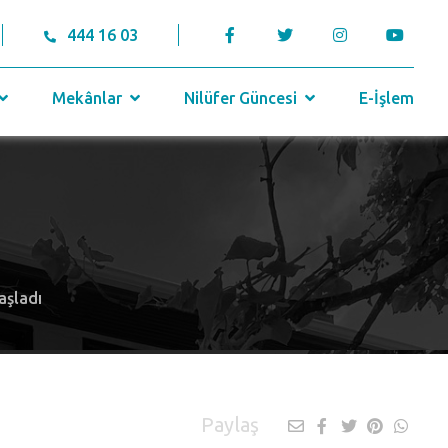
444 16 03
Mekânlar
Nilüfer Güncesi
E-İşlem
aşladı
Paylaş