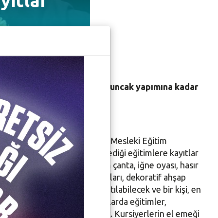
yıtlar
hşap süslemeden amigurimi oyuncak yapımına kadar
en Nilüfer Belediyesi Sürekli Mesleki Eğitim
ayrı branşta ücretsiz düzenlediği eğitimlere kayıtlar
ekoratif dokuma, geri dönüşüm çanta, iğne oyası, hasır
yapımı, dekoratif ev aksesuarları, dekoratif ahşap
deniyle en fazla 12 kişi katılabilecek ve bir kişi, en
 gerçekleştirilecek olan kurslarda eğitimler,
ı Haziran ayına kadar sürecek. Kursiyerlerin el emeği