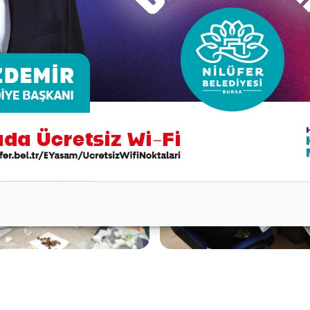
niye sunulacak.
ttps://www.nilufersanatatolye.com/
adresinden başvuru y