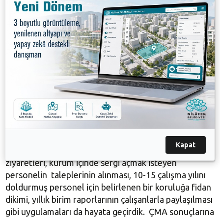
“Motivasyonu artıracak uygulamalar sürecek”
Gerçekleştirilen kermesin Çalışan Memnuniyet
Araştırması (ÇMA) uygulamalarının devamı
niteliğinde olduğunu ifade eden Nilüfer Belediyesi
İnsan Kaynakları Danışmanı Doç. Dr. Kurtuluş
Kaymaz kermeslerin devam edeceğini belirtti.
Kaymaz “Kermes etkinliğinin sosyal diyalog aracı
olma özelliğinin yanı sıra, yardıma muhtaç kişilere ve
engelli vatandaşlara destek olacağına da inanıyoruz.
Kermesin yanı sıra, personel ile Başkan buluşmaları,
Kapat
Nilüfer Belediyesi Başkan Yardımcıları’nın personel
ziyaretleri, kurum içinde sergi açmak isteyen
personelin taleplerinin alınması, 10-15 çalışma yılını
doldurmuş personel için belirlenen bir koruluğa fidan
dikimi, yıllık birim raporlarının çalışanlarla paylaşılması
gibi uygulamaları da hayata geçirdik. ÇMA sonuçlarına