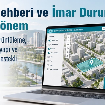
nı Şadi Özdemir, Nilüfer’in üretimi, kültürü ve sosyal yap
 ve temizliğini koruma konusunda tüm siyasi partilerin ve 
 bölgede bir katı atık tesisi kurulmasının uygun olmayacağ
çevreyi değil, tüm Nilüfer’i ve Bursa’yı etkileyeceğine dik
kacak kirlilik sadece Kayapa ya da Kuruçeşme’nin meselesi 
ndirmektedir. Teorik olarak tesislerin sorunsuz işleyeceği
rulan santrallerin bölgemize, doğamıza verdiği zararları 
n ve Büyükşehir Belediye Meclisimizin bu kararı bir kez
etiyoruz.”
hir Mahalle Muhtarı Melahat Şanal, Kuruçeşme Mahalle Muh
il Özçoban da söz alarak projenin yaratacağı çevre sorunl
eçilmesi yönündeki taleplerini dile getirdi.