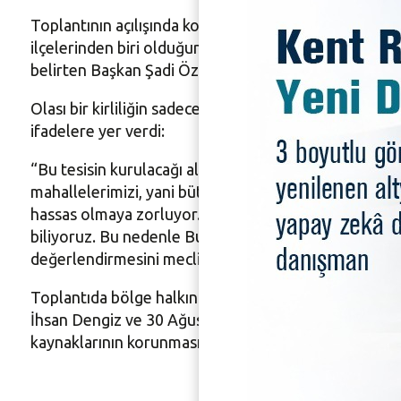
Toplantının açılışında konuşan Nilüfer Belediye Başka
ilçelerinden biri olduğunu vurguladı. İlçenin doğasını
belirten Başkan Şadi Özdemir, bilim insanlarının da bu
Olası bir kirliliğin sadece tesisin kurulacağı yakın 
ifadelere yer verdi:
“Bu tesisin kurulacağı alana baktığımızda, ortaya çı
mahallelerimizi, yani bütün Nilüfer’i doğrudan ilgile
hassas olmaya zorluyor. Zamanında benzer vaatlerle ku
biliyoruz. Bu nedenle Bursa Büyükşehir Belediyemizi
değerlendirmesini meclisimizin ortak talebi olarak il
Toplantıda bölge halkını temsilen söz alan Altınşe
İhsan Dengiz ve 30 Ağustos Zafer Mahalle Muhtarı Hal
kaynaklarının korunması adına tesisin yapımından vazg