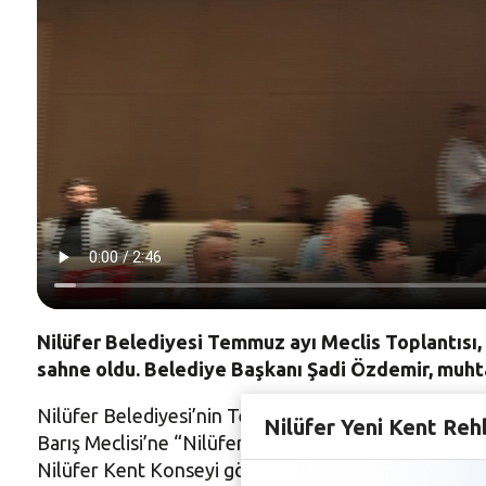
Nilüfer Belediyesi Temmuz ayı Meclis Toplantısı,
sahne oldu. Belediye Başkanı Şadi Özdemir, muhtar
Nilüfer Belediyesi’nin Temmuz ayı meclis toplantısında
Nilüfer Yeni Kent Reh
Barış Meclisi’ne “Nilüfer’e Çöplük İstemiyoruz!” pank
Nilüfer Kent Konseyi gönüllülerinin de pankartlarla k