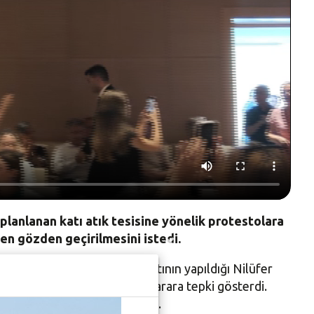
lanlanan katı atık tesisine yönelik protestolara
en gözden geçirilmesini istedi.
şı ortak ses yükseldi. Toplantının yapıldığı Nilüfer
e Atmayacağız” pankartıyla karara tepki gösterdi.
ndeki dövizlerle destek verdi.