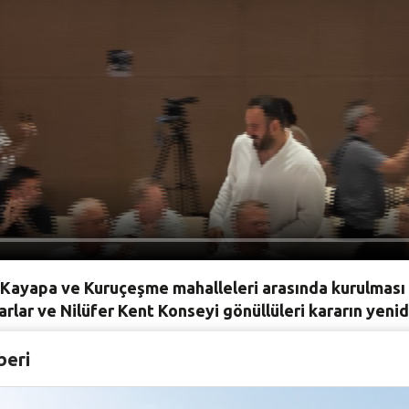
 Kayapa ve Kuruçeşme mahalleleri arasında kurulması p
lar ve Nilüfer Kent Konseyi gönüllüleri kararın yenid
, ilçede yapılması planlanan katı atık tesisi projesine kar
beri
artı asılırken, Nilüfer’in muhtarları da “Geleceğimizi Çöp
atıldığı eyleme, Nilüfer Belediye Meclis Üyeleri de elleri