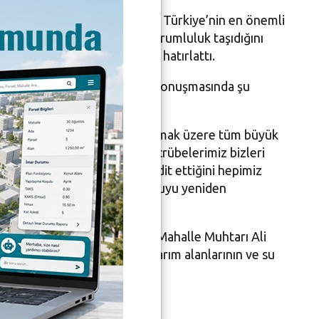
ısıyla sadece Bursa’nın değil, Türkiye’nin en önemli
meclis üyelerinin ortak bir sorumluluk taşıdığını
ı yönünde görüş bildirdiğini hatırlattı.
kat çeken Başkan Şadi Özdemir, konuşmasında şu
değildir; su yatakları başta olmak üzere tüm büyük
 söylenebilir ancak geçmiş tecrübelerimiz bizleri
ve insan sağlığını nasıl tehdit ettiğini hepimiz
 daha gözden geçirmesini, konuyu yeniden
tarı Ergin Özdemir, Kayapa Mahalle Muhtarı Ali
arına değindi. Muhtarlar, tarım alanlarının ve su