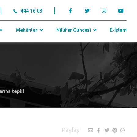
444 16 03
Mekânlar
Nilüfer Güncesi
E-İşlem
rarına tepki
Paylaş