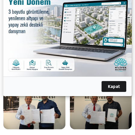
uygulanacak. Solo Gözlük’ten Murat İmre ile
imzalanan protokole göre de cari fiyat üzerinden
optik gözlüklerinde, güneş gözlüklerinde ve optik
camlarda yüzde 40, numaralı ve kozmetik lenslerde
ise yüzde 30 indirim uygulanacak.
Nilüfer Belediyesi çalışanlarının bu indirimlerden
faydalanabilmesi için personel kartını ibraz etmeleri
yeterli olacak.
Galeri
Kapat