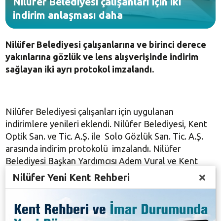
Nilüfer Belediyesi çalışanları için iki
indirim anlaşması daha
Nilüfer Belediyesi çalışanlarına ve birinci derece
yakınlarına gözlük ve lens alışverişinde indirim
sağlayan iki ayrı protokol imzalandı.
Nilüfer Belediyesi çalışanları için uygulanan
indirimlere yenileri eklendi. Nilüfer Belediyesi, Kent
Optik San. ve Tic. A.Ş. ile Solo Gözlük San. Tic. A.Ş.
arasında indirim protokolü imzalandı. Nilüfer
Belediyesi Başkan Yardımcısı Adem Vural ve Kent
Optik’ten Ersen Sinanoğlu’nun imzaladığı protokol
Nilüfer Yeni Kent Rehberi
kapsamında Nilüfer Belediyesi çalışanlarına ve birinci
derece yakınlarına, optik gözlüklerde, güneş
gözlüklerinde ve optik camlarda yüzde 40 indirim