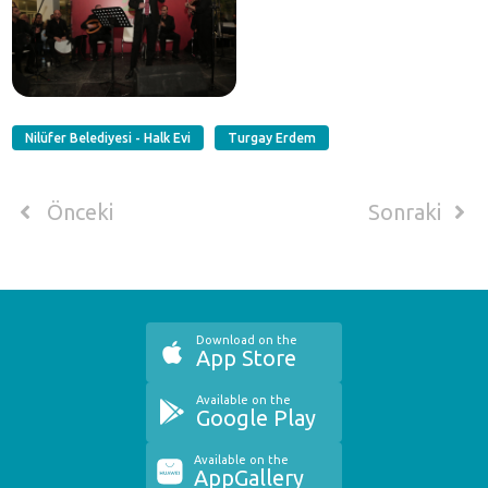
Nilüfer Belediyesi - Halk Evi
Turgay Erdem
Önceki
Sonraki
Download on the
App Store
Available on the
Google Play
Available on the
AppGallery