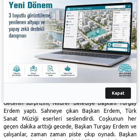
diliyorum. 2020 yılını hep birlikte aile
sıcaklığında,
dayanışma içinde, yeni başarıların ortağı olarak
geçirmeyi umut ediyorum. Ülkemiz için, tüm dünya ve
tüm insanlık için; barış, adalet, özgürlük, hoşgörü,
huzur, bolluk ve sevgi dolu bir yıl diliyorum”
sözleriyle de bütün çalışanların yeni yılını kutladı.
Konuşmaların ardından Nilüfer Belediyesi çalışanları,
kutlama programının “Göster Kendini” bölümünde
müzik performanslarını sergiledi. Nilüfer Belediyesi
Roman Orkestrası eşliğinde sahneye çıkan Nilüfer
Belediyesin çalışanları, şarkılar söyledi.
Kapat
Gecenin sürprizini, Nilüfer Belediye Başkanı Turgay
Erdem yaptı. Sahneye çıkan Başkan Erdem, Türk
Sanat Müziği eserleri seslendirdi. Coşkunun her
geçen dakika arttığı gecede, Başkan Turgay Erdem ve
çalışanlar, zaman zaman piste çıkıp oynadı. Başkan