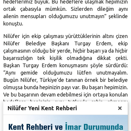
hedeflerimiz büyük. Bu hedeflere ulaşmak hepimizin
ortak çabasıyla mümkün. Sizlerden dileğim aynı
ailenin mensupları olduğumuzu unutmayın” şeklinde
konuştu.
Nilüfer için ekip çalışması yürüttüklerinin altını çizen
Nilüfer Belediye Başkanı Turgay Erdem, ekip
çalışmasının olduğu bir yerde, hiçbir başarı ya da hiçbir
başarısızlığın tek kişilik olmadığına dikkat çekti.
Başkan Turgay Erdem konuşmasını şöyle sürdürdü:
“Aynı gemide olduğumuzu lütfen unutmayalım.
Bugün Nilüfer, Türkiye’de tanınan örnek bir belediye
olmuşsa bunda hepinizin payı var. Bu başarı hepimizin.
Ve bu başarının devam edebilmesi için ortaya konulan
hedeflere hepinizin aynı tutkuyla sahip çıkmasını
Nilüfer Yeni Kent Rehberi
diliyorum.”
Nilüfer Belediye Başkanı Turgay Erdem, “2020 yılının
güzelliklerle, sevgiyle, barışla, umutla gelmesini