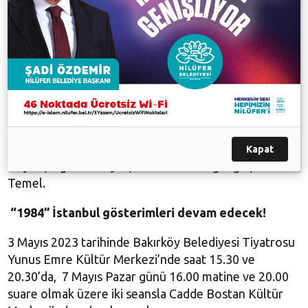
yönetti.
Oyun müziklerini Oğuz Kaplangı’nın yaptığı 1984’ün
Sahne Tasarımı Burak Etöz ve Cem Yılmazer’e, Işık
Tasarımı Cem Yılmazer’e, Koreografi Tan Temel’e,
Kostüm Tasarımı Tomris Kuzu’ya ve Video Tasarım ve
Operasyonu Okan Temizarabacı’ya ait… Oyunda yer
alan NKT oyuncuları; Adem Mülazim, Gizem Güçlü,
Barış Ayas, Batuhan Pamukçu, Gökhan Kum, Mert
Kapat
Tiryaki, Oğuzhan Ayaz, Pınar Hande Ağaoğlu, Cihat
Temel.
“1984” İstanbul gösterimleri devam edecek!
3 Mayıs 2023 tarihinde Bakırköy Belediyesi Tiyatrosu
Yunus Emre Kültür Merkezi’nde saat 15.30 ve
20.30’da, 7 Mayıs Pazar günü 16.00 matine ve 20.00
suare olmak üzere iki seansla Cadde Bostan Kültür