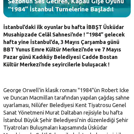
Sezonun Ses Getiren, Kapalı Gişe Oyunu
“1984” İstanbul Turnelerine Başladı!
İstanbul’daki ilk oyunlar bu hafta İBBŞT Üsküdar
Musahipzade Celãl Sahnesi’nde !
“1984” gelecek
hafta yine İstanbul’da, 3 Mayıs Çarşamba günü
BBT Yunus Emre Kültür Merkezi’nde ve 7 Mayıs
Pazar günü Kadıköy Belediyesi Cadde Bostan
Kültür Merkezi’nde seyircilerle buluşacak !
George Orwell'in klasik romanı "1984"ün Robert Icke
ve Duncan Macmillan tarafından yapılan çağdaş sahne
uyarlaması, Nilüfer Belediyesi Kent Tiyatrosu Genel
Sanat Yönetmeni Murat Daltaban rejisiyle bu hafta
İstanbul Büyük Şehir Belediyesi’nin düzenlediği Şehir
Tiyatroları Buluşmaları kapsamında Üsküdar