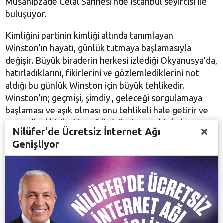
Musahipzade Celãl Sahnesi’nde İstanbul seyircisi ile
buluşuyor.
Kimliğini partinin kimliği altında tanımlayan
Winston’ın hayatı, günlük tutmaya başlamasıyla
değişir. Büyük biraderin herkesi izlediği Okyanusya’da,
hatırladıklarını, fikirlerini ve gözlemlediklerini not
aldığı bu günlük Winston için büyük tehlikedir.
Winston’ın; geçmişi, şimdiyi, geleceği sorgulamaya
başlaması ve aşık olması onu tehlikeli hale getirir ve
cezası “yokkişileştirme”dir. Winston ya bir kahraman
Nilüfer'de Ücretsiz İnternet Ağı
olacaktır ya da “yokkişi”.
Genişliyor
George Orwell’ın, bireyselliğin ve insan haklarının
tamamen yok edildiği, zihnin kontrol altına alındığı,
insanların makineleşmiş kitlelere dönüştürüldüğü
totaliter bir dünya düzenini, inanılmaz bir hayal
gücüyle anlattığı romanından Robert Icke ve Duncan
McMillan’ın uyarladığı, Ayberk Erkay’ın çevirdiği 1984
oyunu NKT genel Sanat Yönetmeni Murat Daltaban