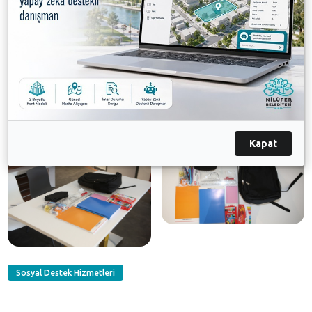
öğrencilerin yanında olmaya devam ediyor. Bu yıl
toplamda bin 350 ilk ve ortaokulda öğrenim gören
öğrenciye kırtasiye malzemesi hediye eden Nilüfer
Belediyesi, bir nebze de olsa ailelere destek sağlamış
oluyor.
Galeri
Kapat
Sosyal Destek Hizmetleri