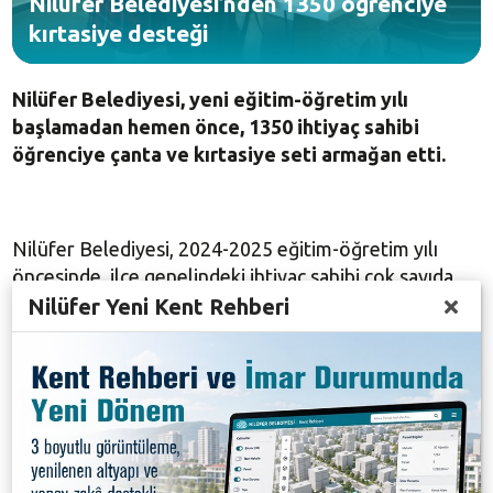
Nilüfer Belediyesi’nden 1350 öğrenciye
kırtasiye desteği
Nilüfer Belediyesi, yeni eğitim-öğretim yılı
başlamadan hemen önce, 1350 ihtiyaç sahibi
öğrenciye çanta ve kırtasiye seti armağan etti.
Nilüfer Belediyesi, 2024-2025 eğitim-öğretim yılı
öncesinde, ilçe genelindeki ihtiyaç sahibi çok sayıda
Nilüfer Yeni Kent Rehberi
öğrenciye destek oluyor. Nilüfer’de ikamet eden ilk
ve ortaöğretimde öğrenim gören ihtiyaç çocuklara
çanta ve kırtasiye seti hediye eden Nilüfer Belediyesi
böylece yeni dönem öncesinde, öğrencilerin okuldaki
temel ihtiyaçlarını karşılıyor.
Nilüfer Belediyesi, her yıl düzenli olarak yaptığı
kırtasiye desteği kampanyasıyla, ihtiyaç sahibi