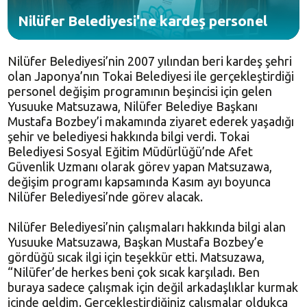
Nilüfer Belediyesi'ne kardeş personel
Nilüfer Belediyesi’nin 2007 yılından beri kardeş şehri
olan Japonya’nın Tokai Belediyesi ile gerçekleştirdiği
personel değişim programının beşincisi için gelen
Yusuuke Matsuzawa, Nilüfer Belediye Başkanı
Mustafa Bozbey’i makamında ziyaret ederek yaşadığı
şehir ve belediyesi hakkında bilgi verdi. Tokai
Belediyesi Sosyal Eğitim Müdürlüğü’nde Afet
Güvenlik Uzmanı olarak görev yapan Matsuzawa,
değişim programı kapsamında Kasım ayı boyunca
Nilüfer Belediyesi’nde görev alacak.
Nilüfer Belediyesi’nin çalışmaları hakkında bilgi alan
Yusuuke Matsuzawa, Başkan Mustafa Bozbey’e
gördüğü sıcak ilgi için teşekkür etti. Matsuzawa,
“Nilüfer’de herkes beni çok sıcak karşıladı. Ben
buraya sadece çalışmak için değil arkadaşlıklar kurmak
içinde geldim. Gerçekleştirdiğiniz çalışmalar oldukça