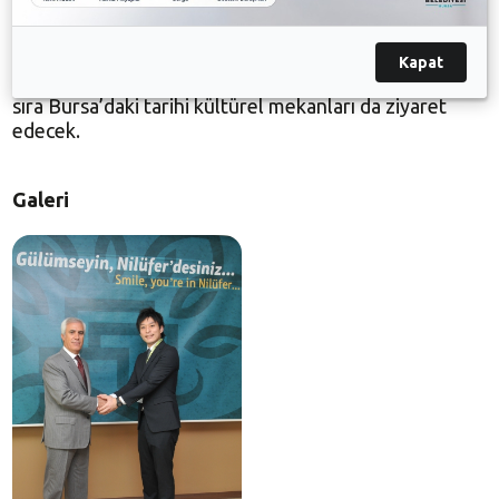
sohbete imza attı. Bir ay boyunca Nilüfer
Belediyesi’nin misafiri olacak olan Yusuuke
Matsuzawa, çeşitli birimlerde görev alacak.
Kapat
Matsuzawa, belediye çalışmalarını incelemenin yanı
sıra Bursa’daki tarihi kültürel mekanları da ziyaret
edecek.
Galeri