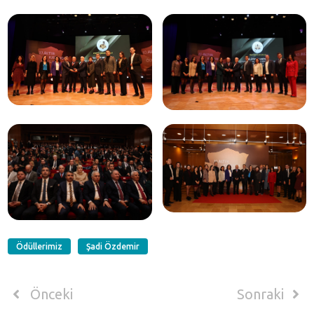
Ödüllerimiz
Şadi Özdemir
Önceki
Sonraki