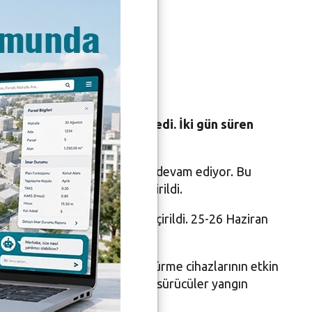
aç
a Müdahale Eğitimi” düzenledi. İki gün süren
önelik hizmet içi eğitimlerine devam ediyor. Bu
dahale Eğitimi” gerçekleştirildi.
ğı’nın desteğiyle hayata geçirildi. 25-26 Haziran
uygulamalı olarak yürütüldü.
etme teknikleri, yangın söndürme cihazlarının etkin
 kurulan güvenli bölgede, tüm sürücüler yangın