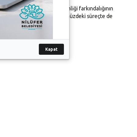
ilmesi ve iş sağlığı ile güvenliği farkındalığının
r destekleyici eğitimlerin önümüzdeki süreçte de
Kapat