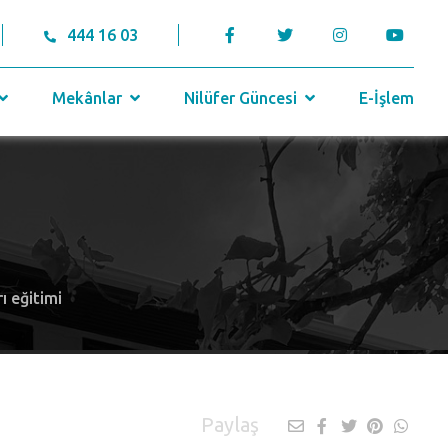
444 16 03
Mekânlar
Nilüfer Güncesi
E-İşlem
ı eğitimi
Paylaş