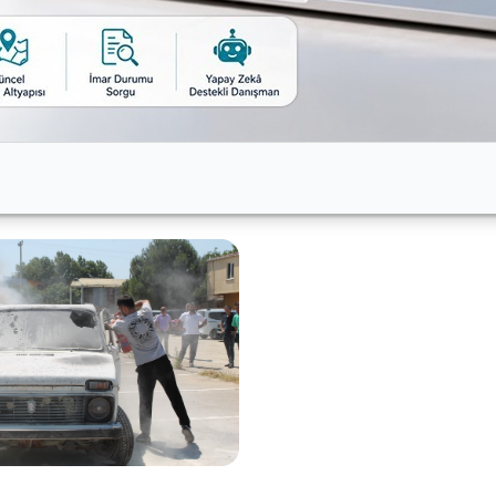
ıyla, olası bir acil durumda müdahale becerilerinin geliştir
ların mesleki gelişimlerine ve iş güvenliğine yönelik bu tü