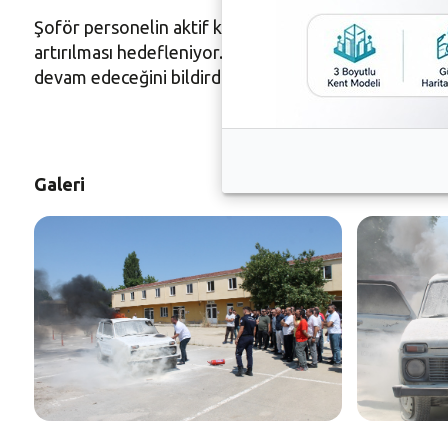
Şoför personelin aktif katılım sağladığı eğitim program
artırılması hedefleniyor. Nilüfer Belediyesi, çalışan
devam edeceğini bildirdi.
Galeri