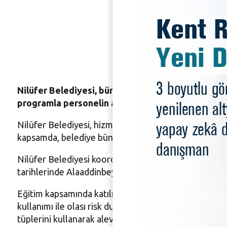
Nilüfer 
yangınla
Nilüfer Belediyesi, bünyesindeki araç ve iş makin
programla personelin acil durumlara karşı hazırlık
Nilüfer Belediyesi, hizmet kalitesini artırmak ve iş 
kapsamda, belediye bünyesinde görev yapan tüm araç 
Nilüfer Belediyesi koordinatörlüğünde düzenlenen eği
tarihlerinde Alaaddinbey Ek Hizmet Binası şantiye al
Eğitim kapsamında katılımcılara; araç yangınlarına m
kullanımı ile olası risk durumlarında alınması gereke
tüplerini kullanarak alevlere nasıl müdahale edecekl