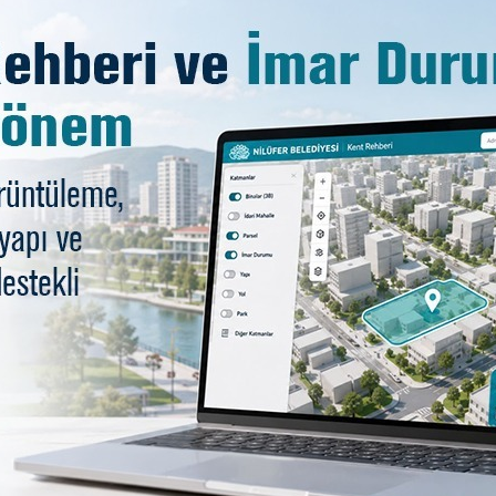
Belediyesi sürücülerine ar
rı eğitimi
esi sürücülerine yönelik uygulamalı “Araç Yangınların
lı olması amaçlandı.
güvenliğini en üst seviyede tutmak amacıyla çalışanlarına y
ve iş makinesi sürücülerine yönelik “Araç Yangınlarına Mü
tim, Bursa Büyükşehir Belediyesi İtfaiye Dairesi Başkanlı
anında yapılan program, iki gün boyunca gruplar hâlinde 
üdahale yöntemleri, yangın anında doğru ve hızlı hareket 
n güvenlik önlemleri detaylıca aktarıldı. Şantiye alanında
erini uygulamalı olarak deneyimledi.