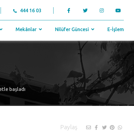
444 16 03
Mekânlar
Nilüfer Güncesi
E-İşlem
etle başladı
Paylaş