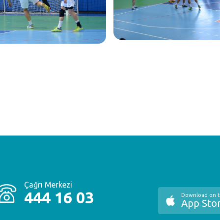
Çağrı Merkezi
444 16 03
Download on 
App Sto