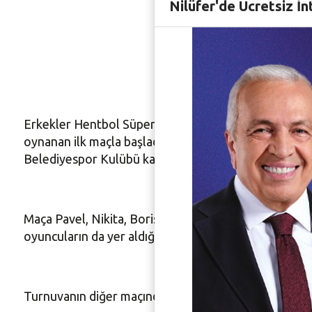
Nilüfer 
Nilüfer'de Ücretsiz İn
galibiye
Erkekler Hentbol Süper Ligi ekiplerinden Nilüfer Be
oynanan ilk maçla başladı. İki devreli lig usulüne gö
Belediyespor Kulübü karşı karşıya geldi.
Maça Pavel, Nikita, Boris, Çağlayan gibi etkili oyuncul
oyuncuların da yer aldığı maçta mavi beyazlı ekip 
Turnuvanın diğer maçında ise İzmir Büyükşehir Belediy