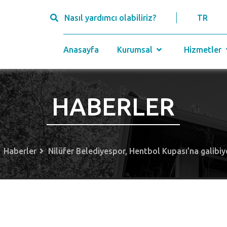
Nasıl yardımcı olabiliriz?
TR
Anasayfa
Kurumsal
Hizmetler
HABERLER
Haberler
Nilüfer Belediyespor, Hentbol Kupası’na galibiy