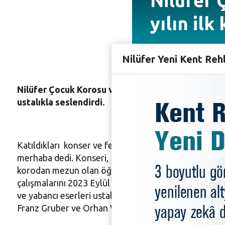
Nilüfer 
yılın ilk
Nilüfer Yeni Kent Reh
Nilüfer Çocuk Korosu ve Nilüfer Gençlik Korosu, yen
ustalıkla seslendirdi.
Katıldıkları konser ve festivallerde alkışları toplay
merhaba dedi. Konseri, Nilüfer Belediye Başkanı Turg
korodan mezun olan öğrencilerin de yer aldığı Nilüf
çalışmalarını 2023 Eylül ayından bu yana şef Suat Şa
ve yabancı eserleri ustalıkla sergiledi. İzleyenlerin
Franz Gruber ve Orhan Veli Kanık’ın Hicret şiirinin uy