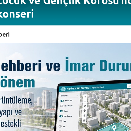
Çocuk ve Gençlik Korosu’n
 konseri
beri
i yılı verdikleri konserle karşıladı. Şef Suat Şahin yö
an Nilüfer Çocuk Korosu ile Nilüfer Gençlik Korosu, Nâzım
ay Erdem, Nilüfer Belediye Başkan Yardımcısı Dr. Sibel Öz
er Gençlik Korosu, hem ses hem de sahne performansıyla i
hin, yardımcı şef Ebrar Çevik ve korrepetitör Emirhan Özk
 karşısına ilk olarak çıkan Nilüfer Gençlik Korosu, halk tü
arlamasını seslendirdi.