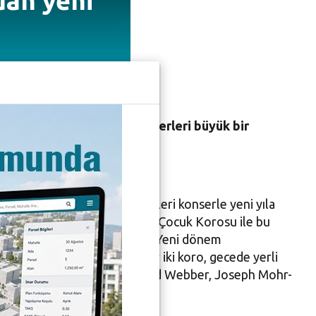
dan yeni
netimindeki her iki koro, eserleri büyük bir
 Hikmet Kültürevi’nde verdikleri konserle yeni yıla
er de ilgiyle izledi. Nilüfer Çocuk Korosu ile bu
zleyenlerin beğenisini aldı. Yeni dönem
aynak eşliğinde sürdüren her iki koro, gecede yerli
rkülerinin yanı sıra Andrew Llyod Webber, Joseph Mohr-