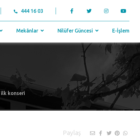
444 16 03
Mekânlar
Nilüfer Güncesi
E-İşlem
 ilk konseri
Paylaş