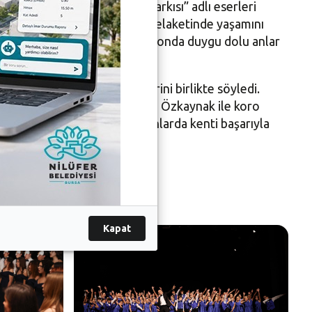
msah Gena’nın Doğum Günü Şarkısı” adlı eserleri
ri, Hatay’daki büyük deprem felaketinde yaşamını
” adlı eseri seslendirince, salonda duygu dolu anlar
un “Sevgi Her Şeydir” eserini birlikte söyledi.
evik ve korrepetitör Emirhan Özkaynak ile koro
’nun katıldığı organizasyonlarda kenti başarıyla
Kapat