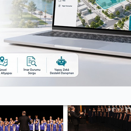
su’nun oldu. “Yanlış Masal”, “Tik Tak”, “İstiyorum”, “Ti
yla izleyenlerden alkış aldı. Nilüfer Çocuk Korosu sözle
yaşındaki Yağmur Rifaioğlu’na ait olan “Yağmur’un Şarkısı
fer Gençlik Korosu da eşlik etti. İki koro, Muammer Sun’
kanı Turgay Erdem, şef Suat Şahin, yardımcı şef Ebrar Ç
ay Erdem, Nilüfer Çocuk Korosu ve Nilüfer Gençlik Korosu
uz” dedi.
Korosu, bis yaparak konseri noktaladı.