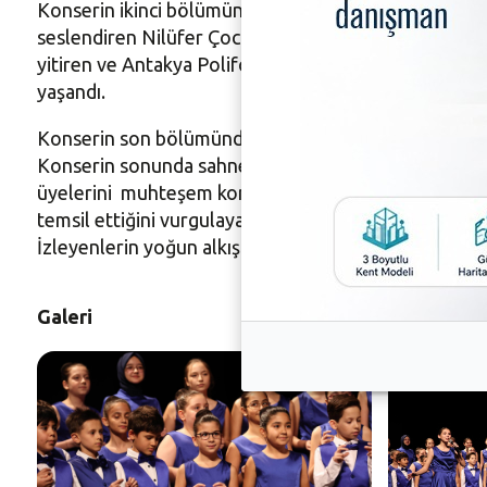
Konserin ikinci bölümünde sahne, Nilüfer Çocuk Koro
seslendiren Nilüfer Çocuk Korosu da, performansları
yitiren ve Antakya Polifonik Korolar Derneği üyesi 9 
yaşandı.
Konserin son bölümünde Nilüfer Çocuk Korosu’na, Nilü
Konserin sonunda sahneye çıkan Nilüfer Belediye Baş
üyelerini muhteşem konser için kutladı. Başkan Turg
temsil ettiğini vurgulayarak, “Onlarla gurur duyuyor
İzleyenlerin yoğun alkışı karşısında Nilüfer Gençlik 
Galeri