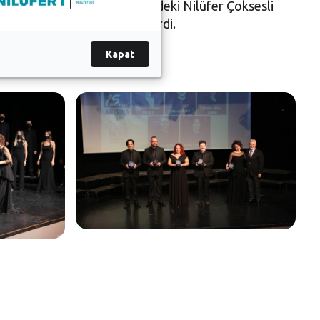
ynep Göknur Yıldız yönetimindeki Nilüfer Çoksesli
i düzenlenen kokteylle sona erdi.
Kapat