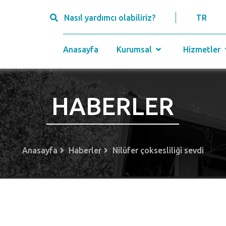
Nasıl yardımcı olabiliriz?
TR
Anasayfa
Kurumsal
Hizmetler
HABERLER
Anasayfa
Haberler
Nilüfer çoksesliliği sevdi