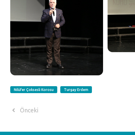
Nilüfer Çoksesli Korosu
Turgay Erdem
Önceki