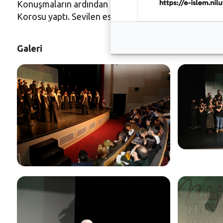
Konuşmaların ardından koroda 5-10-15 yılını dolduran
Korosu yaptı. Sevilen eserleri seslendiren koro perfor
Galeri