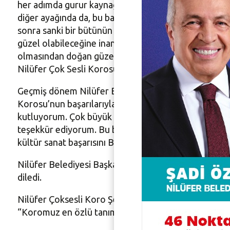
her adımda gurur kaynağımız oldu. Bu başarının bir ay
diğer ayağında da, bu başarının mimarı koro şefimiz 
sonra sanki bir bütünün parçaları oluyorlar. Ortaya o 
güzel olabileceğine inanamıyor. Bu koronun gittiği h
olmasından doğan güzellikleri de hatırlatıyorlar. Biz
Nilüfer Çok Sesli Korosu’na nice yıllar diliyorum. Müz
Geçmiş dönem Nilüfer Belediye Başkanı ve Büyükşehi
Korosu’nun başarılarıyla dünyada önemli bir yer edin
kutluyorum. Çok büyük bir özveri sonucu ilmek ilmek d
teşekkür ediyorum. Bu başarıyı daha yukarılara taşıy
kültür sanat başarısını Bursa’nın tamamında da elde 
Nilüfer Belediyesi Başkan Yardımcısı Zafer Yıldız ile
diledi.
Nilüfer Çoksesli Koro Şefi Zeynep Göknur Yıldız da gec
“Koromuz en özlü tanımıyla ‘biz’ olmak demektir. Bu