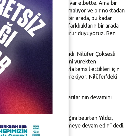
alışırken sergiledikleri uyum var elbette. Ama bir
ütün koro üyelerini sarıp sarmalıyor ve bir noktadan
ıyoruz. İnsan farklı seslerin bir arada, bu kadar
. Onlar bize aynı zamanda farklılıkların bir arada
çok seviyoruz ve bu koro ile gurur duyuyoruz. Ben
emli gecede yalnız bırakmadı. Nilüfer Çoksesli
edilmedi. Göknur şef ve ekibini yürekten
n çeşitli yerlerinde başarıyla temsil ettikleri için
rsa’nın geneline de yaymak gerekiyor. Nilüfer’deki
 diye konuştu.
slan da koroyu kutlayarak başarılarının devamını
lde edilen başarıları getirdiğini belirten Yıldız,
 ediyorum ve lütfen bizi izlemeye devam edin” dedi.