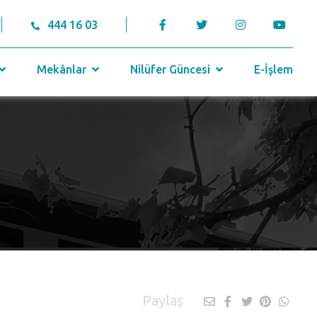
444 16 03
Mekânlar
Nilüfer Güncesi
E-İşlem
Paylaş