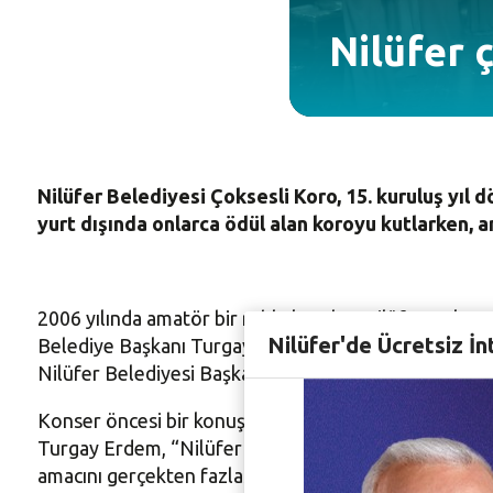
Nilüfer ç
Nilüfer Belediyesi Çoksesli Koro, 15. kuruluş yıl
yurt dışında onlarca ödül alan koroyu kutlarken, 
2006 yılında amatör bir ruhla kurulan Nilüfer Çokses
Nilüfer'de Ücretsiz İn
Belediye Başkanı Turgay Erdem, eşi Zeynep Terzioğ
Nilüfer Belediyesi Başkan Yardımcısı Zafer Yıldız ile ç
Konser öncesi bir konuşma yapan Nilüfer Belediye Ba
Turgay Erdem, “Nilüfer Çoksesli Korosu 15 yıl önce, 
amacını gerçekten fazlasıyla aştı. Dünyanın dört bir kö