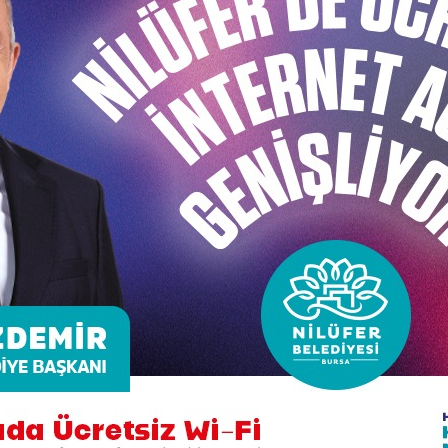
ağında tüm koro üyelerinin müzikal yeteneği ve birlikte ç
Zeynep Göknur Yıldız var. Onun müzikle dolu ruhu adeta b
kadar kusursuz bir güzellik çıkıyor ki biz dinlemeye doyam
er yarışmadan, her festivalden ödülle dönmesi boşuna değil
 çoksesliliği seviyoruz. Nilüfer Çoksesli Korosu’nu daha 
ik hiç susmasın” dedi.
r Belediye Başkan adayı Mustafa Bozbey de koroyu bu ön
diğini vurgulayan Mustafa Bozbey, “Bu başarı kolay elde 
okudular. Kendilerine Nilüfer, Bursa ve Türkiye’yi dünyanı
acak bir anlayışa sahip olmamız gerekiyor. Bu başarıyı Bu
etmek gerekiyor. Koromuza daha nice 15 yıllar diliyorum”
 Nilüfer Belediyesi Kültür ve Sosyal İşler Müdürü Nejla A
ede duygularını dile getirdi. 15 yıl gibi uzun yolculuğun e
 yolculukta bize destek veren herkese yürekten teşekkür