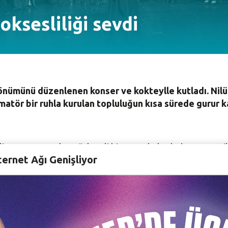
oksesliliği sevdi
 dönümünü düzenlenen konser ve kokteylle kutladı. Nil
amatör bir ruhla kurulan topluluğun kısa sürede gurur 
li Korosu 15. yılını görkemli bir geceyle kutladı. Nazım
ternet Ağı Genişliyor
lu Erdem, geçmiş dönem Nilüfer Belediye Başkanı ve Bü
ok sayıda davetli katıldı.
şkanı Turgay Erdem, koronun kısa sürede elde ettiği başa
amatör bir ruhla müzik sanatına katkı sağlayacak konserl
şesinde konserler verdi, festivallerde, yarışmalarda bizi ba