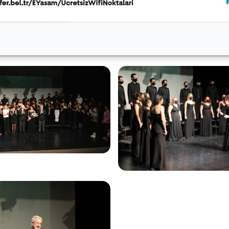
 koristlere plaket de verildi. Gecenin finalini ise Şef Ze
mansıyla bir kez daha takdirleri topladı. 15. yıl etkinliğ