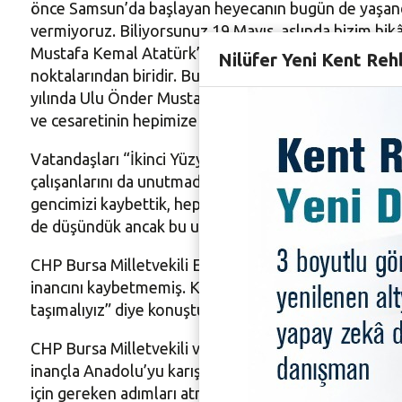
önce Samsun’da başlayan heyecanın bugün de yaşandığı
vermiyoruz. Biliyorsunuz 19 Mayıs, aslında bizim hik
Mustafa Kemal Atatürk’ün, 19 Mayıs’ta Samsun’a ayak
Nilüfer Yeni Kent Reh
noktalarından biridir. Bu anlamlı günün gençliğe arm
yılında Ulu Önder Mustafa Kemal Atatürk ve silah ark
ve cesaretinin hepimize örnek olmasını dileyerek, 
Vatandaşları “İkinci Yüzyıla Yürüyoruz” sloganıyla
çalışanlarını da unutmadı. Başkan Turgay Erdem, “Dün
gencimizi kaybettik, hepsine Allah’tan rahmet diliyoru
de düşündük ancak bu ulusal bir bayram ve gençleri
CHP Bursa Milletvekili Erkan Aydın da ikinci yüzyıl
inancını kaybetmemiş. Kararlı şekilde bir yıl büyük ta
taşımalıyız” diye konuştu.
CHP Bursa Milletvekili ve Parti Meclis Üyesi Nurhay
inançla Anadolu’yu karış karış gezdi ve örgütledi. Um
için gereken adımları atmalıyız” şeklinde konuştu.