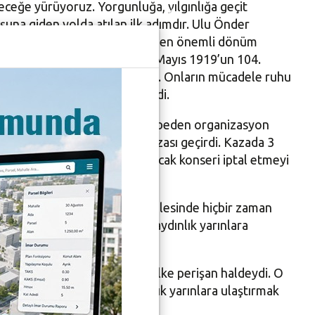
eceğe yürüyoruz. Yorgunluğa, yılgınlığa geçit
şuna giden yolda atılan ilk adımdır. Ulu Önder
layısıyla Cumhuriyet tarihinin en önemli dönüm
edilmesi demektir. Bizler 19 Mayıs 1919’un 104.
zi rahmet ve saygıyla anıyoruz. Onların mücadele ruhu
r Bayramı’nı kutluyorum” dedi.
 trafik kazasında hayatını kaybeden organizasyon
kadaşımız feci bir trafik kazası geçirdi. Kazada 3
diliyorum. Biz bu akşam yapılacak konseri iptal etmeyi
uştu.
k, “Ulu Önder kurtuluş mücadelesinde hiçbir zaman
ta gereğini yaparak ülkemizi aydınlık yarınlara
Atatürk Samsun’a çıkarken ülke perişan haldeydi. O
 kararlılıkla ülkemizi aydınlık yarınlara ulaştırmak