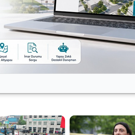
 Atatürk’ün “Geldikleri gibi gidecekler” sözünü hatırlat
diye konuştu. CHP Bursa Milletvekili Hasan Öztürk de 19 M
 ulusu zafere taşımasına dikkat çekti.
 kutlayan önceki dönem Nilüfer Belediye Başkanı ve Büyü
Biz 14 Mayıs’ı geçirdik. Bizim için önemli olan
cağının sonucunu almaktır. Şu anda bunun mücadelesi yapı
 28 Mayıs’ta bu ülkenin geleceğine karar verecektir. Ya
iderek sorumluluğunu yerine getirmelidir” dedi.