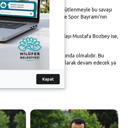
arak, “Ulu önder güçlü bir örgütlenmeyle bu savaşı
ayıs Atatürk’ü Anma Gençlik ve Spor Bayramı’nın
kşehir Belediyesi Başkanı adayı Mustafa Bozbey ise,
lmaktadır. Herkes bunun farkında olmalıdır. Bu
 bu ülke Türkiye Cumhuriyeti olarak devam edecek ya
Kapat