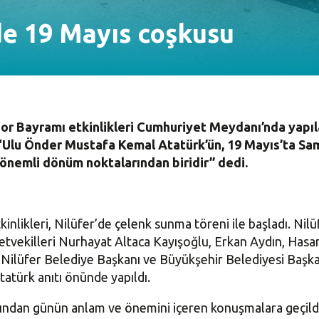
de 19 Mayıs coşkusu
or Bayramı etkinlikleri Cumhuriyet Meydanı’nda yapıl
Ulu Önder Mustafa Kemal Atatürk’ün, 19 Mayıs’ta Sam
 önemli dönüm noktalarından biridir” dedi.
nlikleri, Nilüfer’de çelenk sunma töreni ile başladı. Ni
etvekilleri Nurhayat Altaca Kayışoğlu, Erkan Aydın, Hasa
 Nilüfer Belediye Başkanı ve Büyükşehir Belediyesi Başka
tatürk anıtı önünde yapıldı.
rdından günün anlam ve önemini içeren konuşmalara geçild