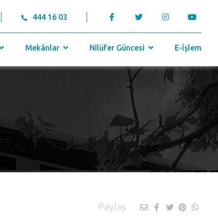
444 16 03
Mekânlar
Nilüfer Güncesi
E-İşlem
Paylaş