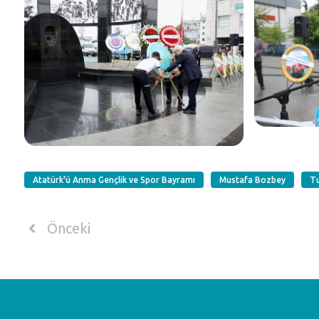
Atatürk'ü Anma Gençlik ve Spor Bayramı
Mustafa Bozbey
T
Önceki