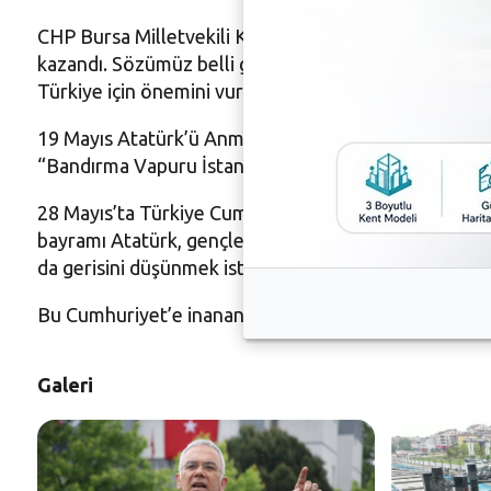
CHP Bursa Milletvekili Kayıhan Pala da Mustafa Kemal
kazandı. Sözümüz belli geldikleri gibi gidecekler” 
Türkiye için önemini vurgulayarak, inancın ve umudun
19 Mayıs Atatürk’ü Anma Gençlik ve Spor Bayramı’nı
“Bandırma Vapuru İstanbul’dan 16 Mayıs’ta yola çıktı. 
28 Mayıs’ta Türkiye Cumhuriyeti’nin ilelebet yaşaya
bayramı Atatürk, gençlere armağan etmiş. Gençler de
da gerisini düşünmek istemiyorum.
Bu Cumhuriyet’e inanan herkes 28 Mayıs’ta sandığa g
Galeri