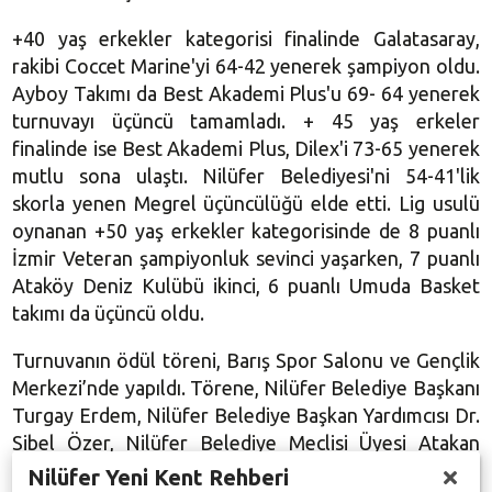
+40 yaş erkekler kategorisi finalinde Galatasaray,
rakibi Coccet Marine'yi 64-42 yenerek şampiyon oldu.
Ayboy Takımı da Best Akademi Plus'u 69- 64 yenerek
turnuvayı üçüncü tamamladı. + 45 yaş erkeler
finalinde ise Best Akademi Plus, Dilex'i 73-65 yenerek
mutlu sona ulaştı. Nilüfer Belediyesi'ni 54-41'lik
skorla yenen Megrel üçüncülüğü elde etti. Lig usulü
oynanan +50 yaş erkekler kategorisinde de 8 puanlı
İzmir Veteran şampiyonluk sevinci yaşarken, 7 puanlı
Ataköy Deniz Kulübü ikinci, 6 puanlı Umuda Basket
takımı da üçüncü oldu.
Turnuvanın ödül töreni, Barış Spor Salonu ve Gençlik
Merkezi’nde yapıldı. Törene, Nilüfer Belediye Başkanı
Turgay Erdem, Nilüfer Belediye Başkan Yardımcısı Dr.
Sibel Özer, Nilüfer Belediye Meclisi Üyesi Atakan
Çorbacı ile İsmail Baş’ın ailesi de katıldı.
Nilüfer Yeni Kent Rehberi