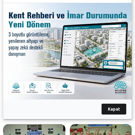
Türkiye’nin dört bir yanından gelen basketbola gönül
verenleri ağırlamaktan mutluluk duyduklarını belirten
Nilüfer Belediye Başkanı Turgay Erdem “Spor ve
sporcunun kenti Nilüfer’de sporun her dalını
düzenlemekten mutluluk duyuyoruz. Turnuva
boyunca centilmenlik ve dostluğun ön planda
tutulmasından memnunuz. Dereceye giren tüm
takımları kutluyorum” dedi. Başkan Turgay Erdem,
dereceye giren takımlara kupa ve madalyalarını Dr.
Sibel Özer, Atakan Çorbacı ve İsmail Baş’ın ailesiyle
birlikte verdi.
Kapat
Galeri