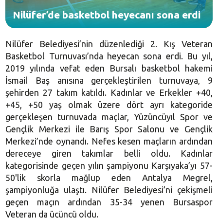
Nilüfer’de basketbol heyecanı sona erdi
Nilüfer Belediyesi’nin düzenlediği 2. Kış Veteran
Basketbol Turnuvası’nda heyecan sona erdi. Bu yıl,
2019 yılında vefat eden Bursalı basketbol hakemi
İsmail Baş anısına gerçekleştirilen turnuvaya, 9
şehirden 27 takım katıldı. Kadınlar ve Erkekler +40,
+45, +50 yaş olmak üzere dört ayrı kategoride
gerçekleşen turnuvada maçlar, Yüzüncüyıl Spor ve
Gençlik Merkezi ile Barış Spor Salonu ve Gençlik
Merkezi’nde oynandı. Nefes kesen maçların ardından
dereceye giren takımlar belli oldu. Kadınlar
kategorisinde geçen yılın şampiyonu Karşıyaka’yı 57-
50'lik skorla mağlup eden Antalya Megrel,
şampiyonluğa ulaştı. Nilüfer Belediyesi’ni çekişmeli
geçen maçın ardından 35-34 yenen Bursaspor
Veteran da üçüncü oldu.