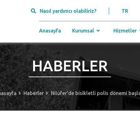
Nasıl yardımcı olabiliriz?
TR
Anasayfa
Kurumsal
Hizmetler
HABERLER
nasayfa
Haberler
Nilüfer’de bisikletli polis dönemi başl