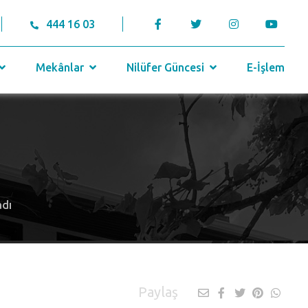
444 16 03
Mekânlar
Nilüfer Güncesi
E-İşlem
adı
Paylaş