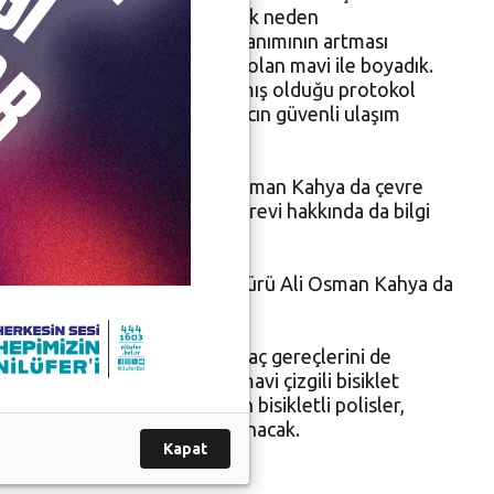
linçsiz kullanılması gibi pek çok neden
eci ulaşım aracı. Bisiklet kullanımının artması
tık. Bu yolları evrensel renk olan mavi ile boyadık.
mi Genel Müdürlüğü’nün hazırlamış olduğu protokol
rafiği ile bütünleşmiş bir aracın güvenli ulaşım
n rengi maviye boyuyoruz."
. Bursa İl Emniyet Müdürü Ali Osman Kahya da çevre
kaydetti. Bisikletli polisin görevi hakkında da bilgi
lanacağını söyledi.
zbey ile Bursa İl Emniyet Müdürü Ali Osman Kahya da
ikletli polisin tasarım ve araç gereçlerini de
yaptırdığı 85 kilometrelik mavi çizgili bisiklet
anımını özendirmesi planlanan bisikletli polisler,
ha çevre dostu olmasını sağlanacak.
Kapat