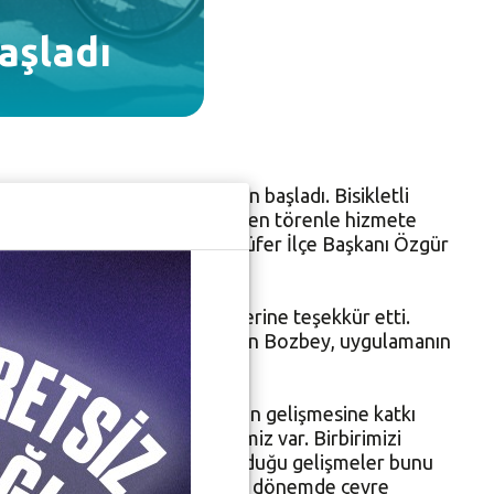
başladı
letli polis uygulaması resmen başladı. Bisikletli
Noktası Ataevler’de düzenlenen törenle hizmete
kili İlhan Demiröz, CHP Nilüfer İlçe Başkanı Özgür
mniyet Müdürlüğü yöneticilerine teşekkür etti.
varında görev yapacağını söyleyen Bozbey, uygulamanın
anın polis vatandaş ilişkisinin gelişmesine katkı
zla hoşgörüye gereksinimimiz var. Birbirimizi
on günlerde hepimizin tanık olduğu gelişmeler bunu
yük değer taşıyor.Yaşadığımız bu dönemde çevre