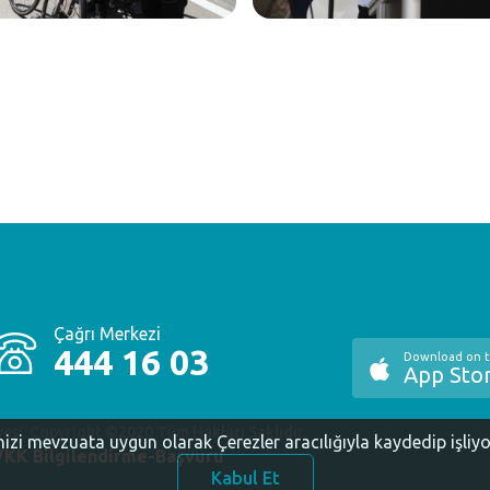
Çağrı Merkezi
444 16 03
Download on 
App Sto
yesi. Copyright ©2020 Tüm Hakları Saklıdır.
inizi mevzuata uygun olarak Çerezler aracılığıyla kaydedip işliy
KK Bilgilendirme-Başvuru
Kabul Et