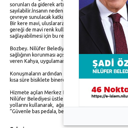
sorunları da giderek artıyor. Hızlı nüfus artışı, bilin
sayılabilir.İnsanın neden olduğu çevre kirlenmesinin e
çevreye sunulacak katkılardan biri olacaktır. Nilüfer 
Bir kere mavi, uluslararası standartların zorunlu kıl
gereği de mavi renk kullanımı zorunlu.Tüm dünyada, ki
sağlayabilmesi için bu rengin kullanımı kabul görüyo
Bozbey. Nilüfer Belediyesi’nin bir ilke daha imza att
sağlığının korunması açısından bisikleti tavsiye ettikl
veren Kahya, uygulamanın ağırlıklı olarak okul önleri
Konuşmaların ardından bisikletli polisler resmi ola
kısa süre bisiklete binerek uygulamaya tanıklık ettile
Hizmete açılan Merkez Noktası, Nilüfer Belediyesi tar
Nilüfer Belediyesi üstlendi. İlk etapta 15 personelin 
yollarını kullanarak, ağırlıklı olarak okul geçişlerind
“Güvenle bas pedala, beyaz kırlangıçlar yanında” sl