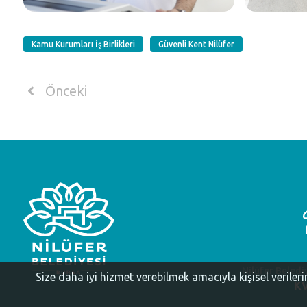
Kamu Kurumları İş Birlikleri
Güvenli Kent Nilüfer
Önceki
Nilüfer Beledi
Size daha iyi hizmet verebilmek amacıyla kişisel veriler
KV