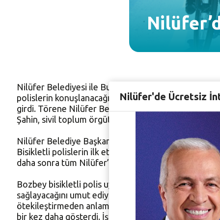
Nilüfer’
Nilüfer Belediyesi ile Bursa İl Emniyet Müdürlüğü’nün 
Nilüfer'de Ücretsiz İn
polislerin konuşlanacağı Bursa Emniyet Müdürlüğü T
girdi. Törene Nilüfer Belediye Başkanı Mustafa Boz
Şahin, sivil toplum örgütlerinin temsilcileri ve davetlil
Nilüfer Belediye Başkanı Mustafa Bozbey, yaptığı k
Bisikletli polislerin ilk etapta 100. Yıl, Ertuğrulke
daha sonra tüm Nilüfer’e yayılacağını kaydetti.
Bozbey bisikletli polis uygulaması için şöyle konuştu
sağlayacağını umut ediyoruz. Son dönemde ortaya çık
ötekileştirmeden anlamaya daha fazla çalışmalıyız. B
bir kez daha gösterdi. İşte bu süreçte projemiz, poli