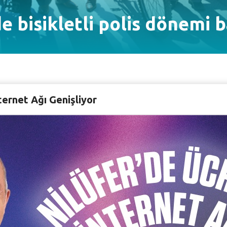
de bisikletli polis dönemi 
ortaklaşa hazırladığı ‘Beyaz Kırlangıçlar’ adı verilen bisik
ternet Ağı Genişliyor
rafik Denetleme Şube Müdürlüğü Bisikletli Polis Trafik 
bey, Emniyet Müdürü Ali Osman Kahya, CHP Bursa Milletve
er katıldı.
onuşmada projenin uygulamasına büyük destek sağlayan E
nt, Altınşehir, Ataevler ve Fatih Sultan Mehmet Bulvarı ci
: "Projenin pek çok anlamı ve hedefi var. Öncelikle uygulam
an bir gerçek şu: Toplum olarak her zamankinden daha fa
irlikte yaşamanın en önemli şartı, hoşgörü ve anlayış. S
s vatandaş ilişkisine önemli bir katkı sağlayacağı için bü