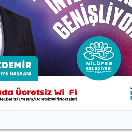
çsiz sanayileşme, düzensiz şehirleşme, doğal kaynakların bi
n önemli nedenlerinden biri de ulaşım.Bisiklet ise en çevr
Belediyesi olarak bu bilinçle 85 kilometre bisiklet yolu yap
dığı bir renk. Çevre ve Şehircilik Bakanlığı Çevre Yöneti
mi zaman taşıt trafiğinden ayrılmış kimi zaman ise taşıt t
r. O nedenle biz de Nilüfer’de bisiklet yollarımızı huzuru
ığını vurgulayarak, ‘Beyaz Kırlangıçlar’a başarılar diledi
erini belirterek, bu konudaki çalışmalarını sürdüreceklerini 
nde olacağını, bununla birlikte her türlü denetimin de sağ
rak hizmete başladı. Nilüfer Belediye Başkanı Mustafa Bo
r.
afından yaptırılarak Emniyet Müdürlüğü’ne devredildi. Bis
görev yapacağı uygulamada polisler, Nilüfer Belediyesi’nin 
e düzeni sağlayacak. Trafik denetimleri yapıp, bisiklet kull
oganıyla Nilüfer sokaklarının hem daha güvenli hem de da