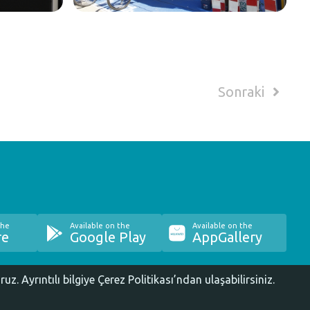
Sonraki
the
Available on the
Available on the
re
Google Play
AppGallery
oruz.
Ayrıntılı bilgiye Çerez Politikası’ndan ulaşabilirsiniz.