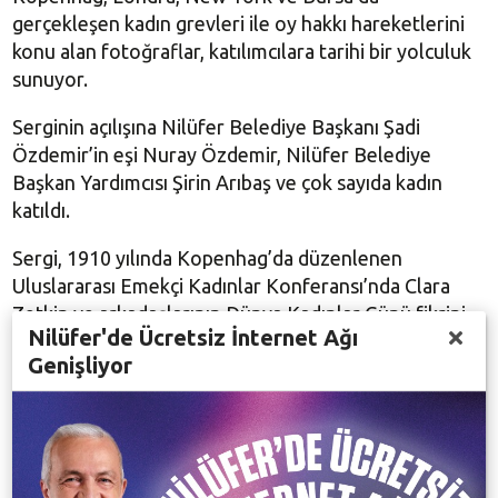
gerçekleşen kadın grevleri ile oy hakkı hareketlerini
konu alan fotoğraflar, katılımcılara tarihi bir yolculuk
sunuyor.
Serginin açılışına Nilüfer Belediye Başkanı Şadi
Özdemir’in eşi Nuray Özdemir, Nilüfer Belediye
Başkan Yardımcısı Şirin Arıbaş ve çok sayıda kadın
katıldı.
Sergi, 1910 yılında Kopenhag’da düzenlenen
Uluslararası Emekçi Kadınlar Konferansı’nda Clara
Zetkin ve arkadaşlarının Dünya Kadınlar Günü fikrini
Nilüfer'de Ücretsiz İnternet Ağı
ortaya attığı dönemde, Bursa’da ipek işçisi kadınların
Genişliyor
grevde olduğu gerçeğini hatırlatarak, kadın emeğinin
tarihsel mücadelesine dikkat çekiyor.
“Kadınların Mürekkebiyle Yazılan Tarih: Bursa’nın İpek
Kadınları” sergisi, 13 Nisan’a kadar ziyarete açık