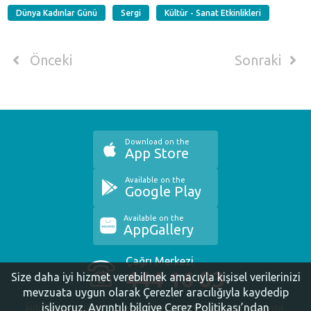
Dünya Kadınlar Günü
Sergi
Kültür - Sanat Etkinlikleri
Önceki
Sonraki
Download on the
App Store
Available on the
Google Play
Available on the
AppGallery
Çağrı Merkezi
444 16 03
Size daha iyi hizmet verebilmek amacıyla kişisel verilerinizi
mevzuata uygun olarak Çerezler aracılığıyla kaydedip
işliyoruz.
Ayrıntılı bilgiye Çerez Politikası’ndan
Nilüfer Belediyesi. Copyright ©2020 Tüm Hakları Saklıdır.