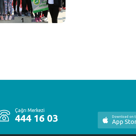
Çağrı Merkezi
444 16 03
Download on 
App Sto