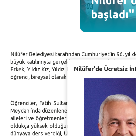
Nilüfer’
başladı''
Nilüfer Belediyesi tarafından Cumhuriyet’in 96. yıl
büyük katılımıyla gerçekleşti. Nilüfer Belediyesi ve 
Nilüfer'de Ücretsiz İn
Erkek, Yıldız Kız, Yıldız Erkek, Genç Kız, Genç Erk
öğrenci, bireysel olarak ve takımlar halinde yarıştı.
Öğrenciler, Fatih Sultan Mehmet Bulvarı’ndan Cumh
Meydanı’nda düzenlenen ödül törenine Nilüfer Beledi
aileleri ve öğretmenler katıldı. Törende konuşan N
oldukça yüksek olduğunu vurgulayarak, katılan tüm
dünyaya ders verdiği, Ulu Önderimiz Mustafa Kemal 