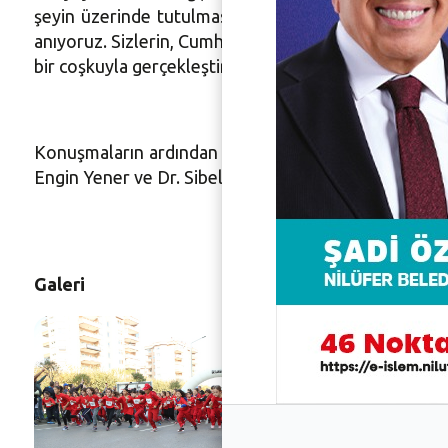
şeyin üzerinde tutulmasıdır. Bizler Cumhuriyetin 96.
anıyoruz. Sizlerin, Cumhuriyet emanetini bir sonraki
bir coşkuyla gerçekleştirilecek Cumhuriyet Yürüyüşün
Konuşmaların ardından ödül töreni yapıldı. Okulla
Engin Yener ve Dr. Sibel Özer ile ilçe milli eğitim şu
Galeri