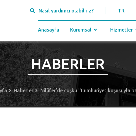
Nasıl yardımcı olabiliriz?
TR
Anasayfa
Kurumsal
Hizmetler
HABERLER
yfa
Haberler
Nilüfer’de coşku ''Cumhuriyet koşusuyla ba