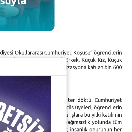
usuyla
ediyesi Okullararası Cumhuriyet Koşusu” öğrencilerin
ştirilen koşu Minik Kız, Minik Erkek, Küçük Kız, Küçük
lçedeki birçok okuldan organizasyona katılan bin 600
latıldı.
iş çizgisini görebilmek için ter döktü. Cumhuriyet
 ile Nilüfer Belediyesi Meclis üyeleri, öğrencilerin
 kapsamında düzenlenen yarışlara bu yılki katılımın
em, “29 Ekim Türk ulusunun bağımsızlık yolunda tüm
yet, bir özgürlük destanıdır, insanlık onurunun her