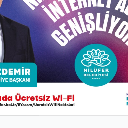
 Yılını kutlarken büyük Atatürk’ü, O’nun kahraman silah 
 nesillere koruyarak aktaracağınızdan hiç şüphem yok” de
e tüm Bursalıların davetli olduğunu hatırlattı.
rarası Cumhuriyet Koşusu’nda dereceye giren öğrencilere
be müdürleri tarafından verildi.