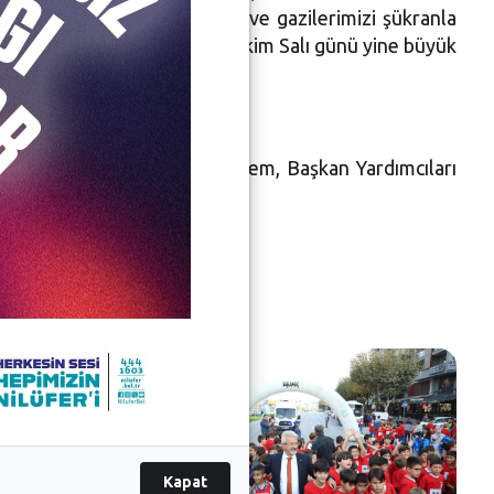
arkadaşlarını, şehitlerimizi ve gazilerimizi şükranla
di. Başkan Erden ayrıca, 29 Ekim Salı günü yine büyük
 ödülleri Başkan Turgay Erdem, Başkan Yardımcıları
Kapat