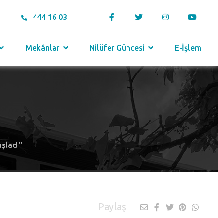
444 16 03
Mekânlar
Nilüfer Güncesi
E-İşlem
şladı''
Paylaş