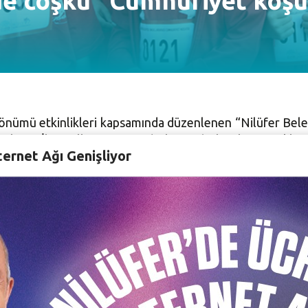
de coşku ''Cumhuriyet koş
 dönümü etkinlikleri kapsamında düzenlenen “Nilüfer Bel
Nilüfer İlçe Milli Eğitim Müdürlüğü işbirliğiyle gerçekle
ternet Ağı Genişliyor
ek ve Başkanlık Özel Koşusu kategorilerinde düzenlendi. İ
 Koşu Nilüfer Belediye Başkanı Turgay Erdem tarafından baş
uriyet Meydanı’na kadar bin 500 metrelik parkurda bit
ye Başkanı Turgay Erdem, ilçe milli eğitim şube müdürleri
ilüfer Belediye Başkanı Turgay Erdem, Cumhuriyet Haftası
 öğrencilere teşekkür etti. Öğrencilere seslenen Erd
Atatürk’ün izinde, özgürlüğünü ilan ettiği gün. Cumhuri