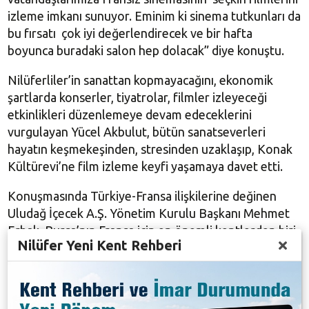
izleme imkanı sunuyor. Eminim ki sinema tutkunları da
bu fırsatı çok iyi değerlendirecek ve bir hafta
boyunca buradaki salon hep dolacak” diye konuştu.
Nilüferliler’in sanattan kopmayacağını, ekonomik
şartlarda konserler, tiyatrolar, filmler izleyeceği
etkinlikleri düzenlemeye devam edeceklerini
vurgulayan Yücel Akbulut, bütün sanatseverleri
hayatın keşmekeşinden, stresinden uzaklaşıp, Konak
Kültürevi’ne film izleme keyfi yaşamaya davet etti.
Konuşmasında Türkiye-Fransa ilişkilerine değinen
Uludağ İçecek A.Ş. Yönetim Kurulu Başkanı Mehmet
Erbak, Bursa’nın Fransa için en önemli kentlerden biri
Nilüfer Yeni Kent Rehberi
olduğunu söyledi. Nilüfer Belediyesi’ne böyle bir
festivale ev sahipliği yaptığı için teşekkür eden Erbak,
sanatseverlere de keyifli seyirler diledi.