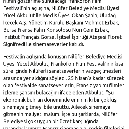
filmin gösterime sunulacağı Frankofon Film
Festivali’nin açılışına, Nilüfer Belediye Meclisi Üyesi
Yücel Akbulut ile Meclis Üyesi Okan Şahin, Uludağ
İçecek A.Ş. Yönetim Kurulu Başkanı Mehmet Erbak,
Bursa Fransa Fahri Konsolosu Nuri Cem Erbak,
Institut Français Görsel İşitsel İşbirliği Ateşesi Floret
Signifredi ile sinemaseverler katıldı.
Festivalin açılışında konuşan Nilüfer Belediye Meclisi
Üyesi Yücel Akbulut, Frankofon Film Festivali’nin kısa
süre içinde Nilüferli sanatseverlerin vazgeçilmezleri
arasında yer aldığını söyledi. 25 Nisan’a kadar sürecek
olan festivalde sanatseverlerin, Fransız yapımı filmleri
izleme şansını bulacağını ifade eden Akbulut, “Şu
ekonomik buhran döneminde eminim ki bir çok kişi
sinemaya gitmeyi bile unuttu. Ailecek sinemaya
gitmenin maliyeti malum. İşte bu şartlarda, Nilüfer
Belediyesi çok uygun bir ücret karşılığında
vatandaşlarımıza Fransız sinemasının seçkin filmlerini