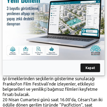
Institut Français Görsel İşitsel İşbirliği Ateşesi Floret
Signifredi de, festival boyunca etkileyici ve yenilikçi
Fransız filmlerinin gösterime sunulacağını
hatırlatarak, organizasyonda emeği geçenlere
teşekkür etti.
Konuşmaların ardından Frankofon Film Festivali,
Fransız-Kanada ortak yapımı olan “Falcon Lake” adlı
filmin, Konak Kültürevi’ndeki Serdar Şafak
Sahnesi’nde gösterimiyle başladı.
13 FİLM GÖSTERİME SUNULACAK
Kapat
25 Nisan’a kadar sürecek olan, Fransız sinemasının en
iyi örneklerinden seçkilerin gösterime sunulacağı
Frankofon Film Festivali’nde izleyenler, etkileyici
belgeselleri ve yenilikçi bağımsız filmleri keşfetme
fırsatı bulacak.
20 Nisan Cumartesi günü saat 16.00’da, Césars’tan iki
ödülle dönen gerilim türünde “Pacifiction”, saat