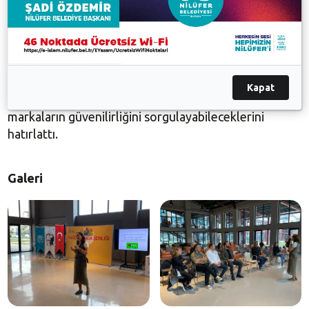
bilgileri de paylaştı. Mevzuata göre menşei,
içindekiler, son tüketim tarihi ve tavsiye edilen
tüketim tarihi gibi bilgilerin mutlaka etiketlerde yer
alması gerektiğini vurgulayan Tokat, ayrıca
tüketicilerin Tarım ve Orman Bakanlığı’nın
Kapat
“guvenilirgida.tarimorman.gov.tr” adresi üzerinden
markaların güvenilirliğini sorgulayabileceklerini
hatırlattı.
Galeri