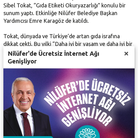
Sibel Tokat, “Gıda Etiketi Okuryazarlığı” konulu bir
sunum yaptı. Etkinliğe Nilüfer Belediye Başkan
Yardımcısı Emre Karagöz de katıldı.
Tokat, dünyada ve Türkiye’de artan gıda israfına
dikkat çekti. Bu yılki “Daha iyi bir yaşam ve daha iyi bir
gelecek için el ele” sloganını hatırlatarak, herkesin bu
Nilüfer'de Ücretsiz İnternet Ağı
sürecin önemli bir parçası olduğuna vurgu yaptı. Gıda
Genişliyor
israfının basit adımlarla önlenebileceğini belirten
Tokat, “Ülkemizde bir yılda israf edilen ekmekle 500
okul yapılabiliyor. Ekmeğimizi israf etmemeliyiz, şekli
bozuk meyve ve sebzelere de şans vermeliyiz.
Gıdanın çöpe gitmemesi için elimizden geleni
yapmalıyız” diye konuştu.
Dünya açlık ve obeziteyle mücadele ederken, “gıdaya
sahip çıkmanın” önemine değinen Tokat, alışveriş
yaparken ürün etiketlerinde dikkat edilmesi gereken