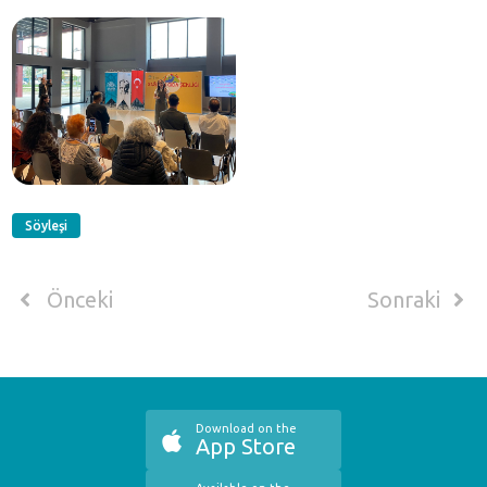
Söyleşi
Önceki
Sonraki
Download on the
App Store