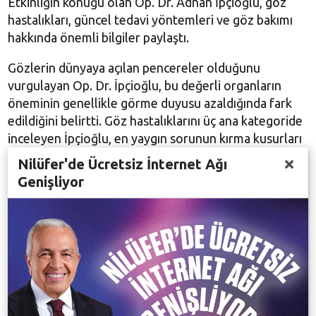
Etkinliğin konuğu olan Op. Dr. Adnan İpçioğlu, göz
hastalıkları, güncel tedavi yöntemleri ve göz bakımı
hakkında önemli bilgiler paylaştı.
Gözlerin dünyaya açılan pencereler olduğunu
vurgulayan Op. Dr. İpçioğlu, bu değerli organların
öneminin genellikle görme duyusu azaldığında fark
edildiğini belirtti. Göz hastalıklarını üç ana kategoride
inceleyen İpçioğlu, en yaygın sorunun kırma kusurları
olduğunu açıkladı.
Nilüfer'de Ücretsiz İnternet Ağı
Genişliyor
DOĞRU SANILAN YANLIŞLAR
Miyop, hipermetrop ve astigmatın uzakta bulanıklığa
yol açtığını, presbiyopinin ise yakını net görememe
sorunu yarattığını anlatan İpçioğlu, toplumda yaygın
bir yanlış bilgiyi de düzeltti. İpçioğlu, “Gözlük
kullanımının numaranın artmasını engellediği ya da
gözlük kullanmamanın numarayı artırdığı doğru değil.