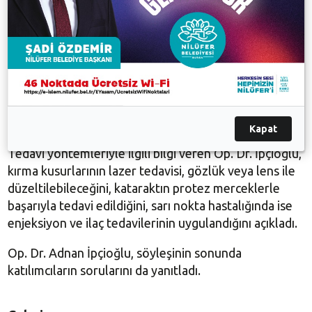
Gözlük sadece görmeyi düzeltir” diye konuştu.
Katarakt hastalığının yaşla birlikte arttığını belirten
İpçioğlu, 50 yaş üstü bireylerin yarısında bu
rahatsızlığın görüldüğünü söyledi. Sarı nokta
hastalığının ise 55 yaş sonrası, sigara içenlerde ve
yetersiz beslenenlerde daha sık rastlandığını, tedavi
edilmezse görme kaybına neden olabileceğini aktardı.
Kapat
Tedavi yöntemleriyle ilgili bilgi veren Op. Dr. İpçioğlu,
kırma kusurlarının lazer tedavisi, gözlük veya lens ile
düzeltilebileceğini, kataraktın protez merceklerle
başarıyla tedavi edildiğini, sarı nokta hastalığında ise
enjeksiyon ve ilaç tedavilerinin uygulandığını açıkladı.
Op. Dr. Adnan İpçioğlu, söyleşinin sonunda
katılımcıların sorularını da yanıtladı.