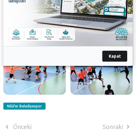
Ankaraspor, Beşiktaş-İstanbul Yeditepe maçlarıyla
devam edilirken, dereceye giren takımlara kupa ve
madalyaları 18 Ağustos Cumartesi saat 14’00’de
yapılacak ödül töreniyle verilecek.
Galeri
Kapat
Nilüfer Belediyespor
Önceki
Sonraki