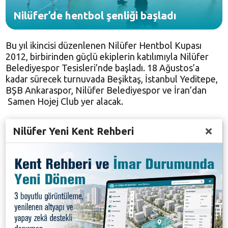
Nilüfer’de hentbol şenliği başladı
Bu yıl ikincisi düzenlenen Nilüfer Hentbol Kupası
2012, birbirinden güçlü ekiplerin katılımıyla Nilüfer
Belediyespor Tesisleri’nde başladı. 18 Ağustos’a
kadar sürecek turnuvada Beşiktaş, İstanbul Yeditepe,
BŞB Ankaraspor, Nilüfer Belediyespor ve İran’dan
Samen Hojej Club yer alacak.
Turnuvanın açılış maçında BŞB Ankaraspor, rakibi
Nilüfer Yeni Kent Rehberi
İstanbul Yeditepe’yi 41-24 mağlup etti. Günün diğer
maçında ise Nilüfer Belediyespor İran ekibi Samen
Hojej Club’ı ağırladı. Baştan sona mücadele içerisinde
geçen maçı ev sahibi Nilüfer Belediyespor, 39-32
galip tamamladı. Ev sahibinde İbrahim, Nikoviç ve
Boris skora katkı yaparken, İran ekibinde ise Hassan
ve Mohmmad en çok sayı üreten isimler oldu.
Turnuvaya yarın Nilüfer Belediyespor-BŞB