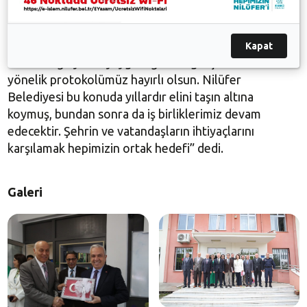
Nilüfer Kaymakamı Murat Süzen de, iş birliğinin
önemine dikkat çekerek, “Her yaştan kesime eğitim
Kapat
imkânı sağlayacak yaygın eğitimin geliştirilmesine
yönelik protokolümüz hayırlı olsun. Nilüfer
Belediyesi bu konuda yıllardır elini taşın altına
koymuş, bundan sonra da iş birliklerimiz devam
edecektir. Şehrin ve vatandaşların ihtiyaçlarını
karşılamak hepimizin ortak hedefi” dedi.
Galeri