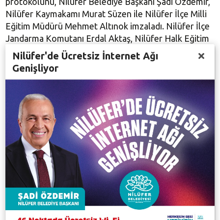
protokolünü, Nilüfer Belediye Başkanı Şadi Özdemir,
Nilüfer Kaymakamı Murat Süzen ile Nilüfer İlçe Milli
Eğitim Müdürü Mehmet Altınok imzaladı. Nilüfer İlçe
Jandarma Komutanı Erdal Aktaş, Nilüfer Halk Eğitim
Müdürü Alaaddin Sarı ve Nilüfer Belediyesi Başkan
Nilüfer'de Ücretsiz İnternet Ağı
Yardımcısı Serpil Altun da imza töreninde hazır
Genişliyor
bulundu.
Tören sonunda açıklamalarda bulunan Başkan Şadi
Özdemir, Nilüfer Belediyesi’nin yıllardır istihdama
katkı sağlayacak çalışmalara imza attığına değinerek,
“Bu konuda emeği geçen geçmiş dönem
başkanlarımız ve katkı verenlere teşekkür ediyorum.
Bizim de desteğimiz sürecek. Vatandaşlarımızın
eğitimi ile nitelikli iş gücüne katkı sağlayacak bu tür
kursların önemini biliyoruz. Yıllardır çok önemli
sonuçlar elde edilmiş. Bizler de bu tür iş birlikleriyle
bu eğitimleri geliştirerek, daha iyi seviyelere
taşıyacağız” diye konuştu.