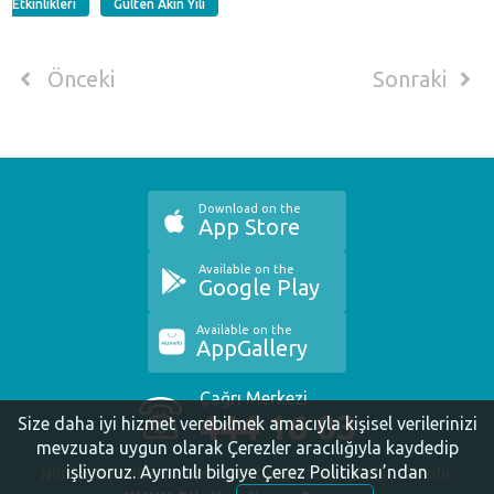
Etkinlikleri
Gülten Akın Yılı
Önceki
Sonraki
Download on the
App Store
Available on the
Google Play
Available on the
AppGallery
Çağrı Merkezi
444 16 03
Size daha iyi hizmet verebilmek amacıyla kişisel verilerinizi
mevzuata uygun olarak Çerezler aracılığıyla kaydedip
işliyoruz.
Ayrıntılı bilgiye Çerez Politikası’ndan
Nilüfer Belediyesi. Copyright ©2020 Tüm Hakları Saklıdır.