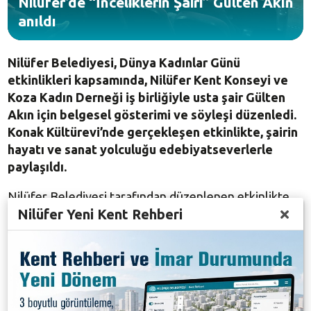
Nilüfer’de “İnceliklerin Şairi” Gülten Akın
anıldı
Nilüfer Belediyesi, Dünya Kadınlar Günü
etkinlikleri kapsamında, Nilüfer Kent Konseyi ve
Koza Kadın Derneği iş birliğiyle usta şair Gülten
Akın için belgesel gösterimi ve söyleşi düzenledi.
Konak Kültürevi’nde gerçekleşen etkinlikte, şairin
hayatı ve sanat yolculuğu edebiyatseverlerle
paylaşıldı.
Nilüfer Belediyesi tarafından düzenlenen etkinlikte,
Nilüfer Yeni Kent Rehberi
Türk şiirinin önemli isimlerinden “İnceliklerin Şairi”
Gülten Akın’ın edebi mirası ve yaşamı ele alındı. Konak
Kültürevi’nde düzenlenen etkinlik, çok sayıda
edebiyatseveri ve sivil toplum temsilcisini bir araya
getirdi.