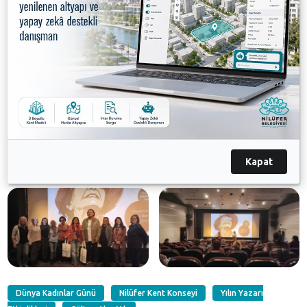
Nilüfer Kent Konseyi ve Koza Kadın Derneği iş
birliğiyle düzenlenen etkinlik, “Gülten” isimli
belgeselin gösterimiyle başladı. Gösterimin ardından,
şairin yaşamına ve edebiyat dünyasına dair detayların
konuşulduğu bir söyleşi gerçekleştirildi.
Moderatörlüğünü Zehra Betül Yazıcı’nın üstlendiği
söyleşide, yönetmen Sefa Sarı, Gülten Akın’ın sanatını
ve belgeselin yapım sürecini anlattı.
Kapat
Galeri
Dünya Kadınlar Günü
Nilüfer Kent Konseyi
Yılın Yazarı